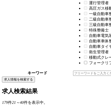
運行管理者
高圧ガス移
一級自動車
二級自動車
三級自動車
特殊整備士
自動車電気
自動車車体
自動車タイ
衛生管理者
移動式クレ
フォークリフ
キーワード
求人情報を検索する
求人検索結果
179
件
21～40
件を表示中。