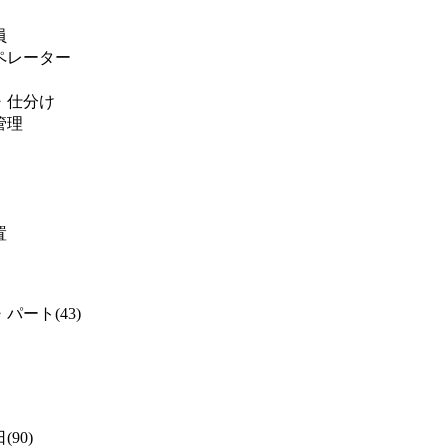
員
ペレーター
・仕分け
管理
置
パート(43)
(90)