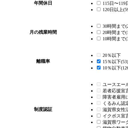
年間休日
115日〜119日
120日以上(59
30時間まで(2
月の残業時間
20時間まで(1
10時間まで(3
20％以下
離職率
15％以下(53
10％以下(126
ユースエー
若者応援宣
障害者雇用
くるみん認
制度認証
滋賀県女性
イクボス宣言企
滋賀県ワーク