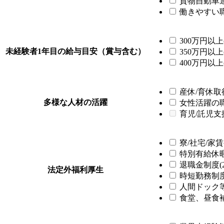
貨物自動車運
働きやすい職
300万円以上(
未経験者1年目の給与目安（賞与含む）
350万円以上(
400万円以上(
産休/育休取得
多様な人材の活躍
女性活躍の職場
育児/託児支
寮/社宅/家賃
特別有給休暇制
退職金制度(2
法定外福利厚生
時短勤務制度(
人間ドック等
食堂、昼食補