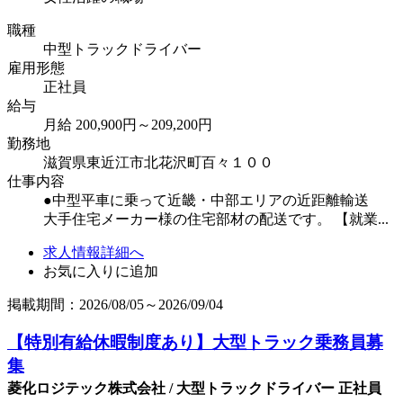
職種
中型トラックドライバー
雇用形態
正社員
給与
月給 200,900円～209,200円
勤務地
滋賀県東近江市北花沢町百々１００
仕事内容
●中型平車に乗って近畿・中部エリアの近距離輸送
大手住宅メーカー様の住宅部材の配送です。 【就業...
求人情報詳細へ
お気に入りに追加
掲載期間：2026/08/05～2026/09/04
【特別有給休暇制度あり】大型トラック乗務員募
集
菱化ロジテック株式会社 / 大型トラックドライバー 正社員