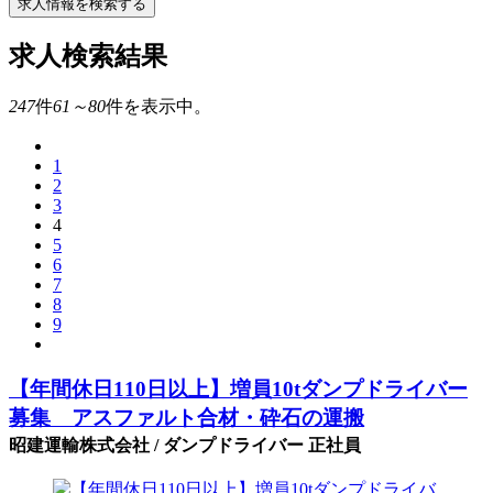
求人情報を検索する
求人検索結果
247
件
61～80
件を表示中。
1
2
3
4
5
6
7
8
9
【年間休日110日以上】増員10tダンプドライバー
募集 アスファルト合材・砕石の運搬
昭建運輸株式会社 / ダンプドライバー 正社員