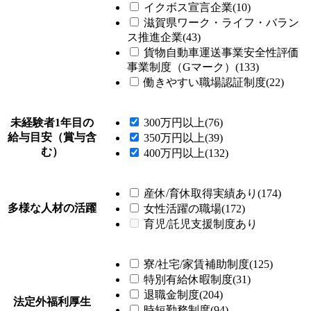
イクボス宣言企業(10)
滋賀県ワーク・ライフ・バラン
ス推進企業(43)
貨物自動車運送事業安全性評価
事業制度（Gマーク）(133)
働きやすい職場認証制度(22)
未経験者1年目の
300万円以上(76)
給与目安（賞与含
350万円以上(39)
む）
400万円以上(132)
産休/育休取得実績あり(174)
多様な人材の活躍
女性活躍の職場(172)
育児/託児支援制度あり
寮/社宅/家賃補助制度(125)
特別有給休暇制度(31)
退職金制度(204)
法定外福利厚生
時短勤務制度(94)