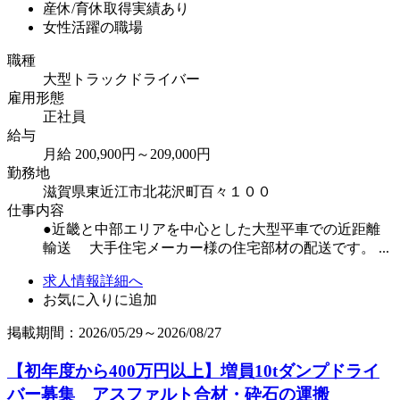
産休/育休取得実績あり
女性活躍の職場
職種
大型トラックドライバー
雇用形態
正社員
給与
月給 200,900円～209,000円
勤務地
滋賀県東近江市北花沢町百々１００
仕事内容
●近畿と中部エリアを中心とした大型平車での近距離
輸送 大手住宅メーカー様の住宅部材の配送です。 ...
求人情報詳細へ
お気に入りに追加
掲載期間：2026/05/29～2026/08/27
【初年度から400万円以上】増員10tダンプドライ
バー募集 アスファルト合材・砕石の運搬