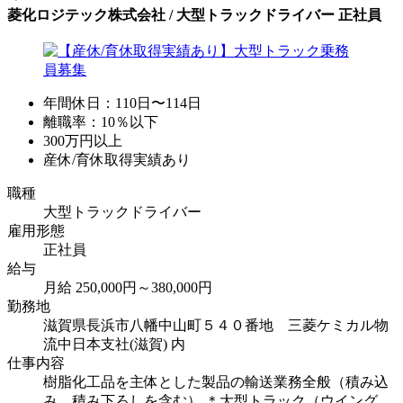
菱化ロジテック株式会社 / 大型トラックドライバー 正社員
年間休日：110日〜114日
離職率：10％以下
300万円以上
産休/育休取得実績あり
職種
大型トラックドライバー
雇用形態
正社員
給与
月給 250,000円～380,000円
勤務地
滋賀県長浜市八幡中山町５４０番地 三菱ケミカル物
流中日本支社(滋賀) 内
仕事内容
樹脂化工品を主体とした製品の輸送業務全般（積み込
み、積み下ろしを含む） ＊大型トラック（ウイング