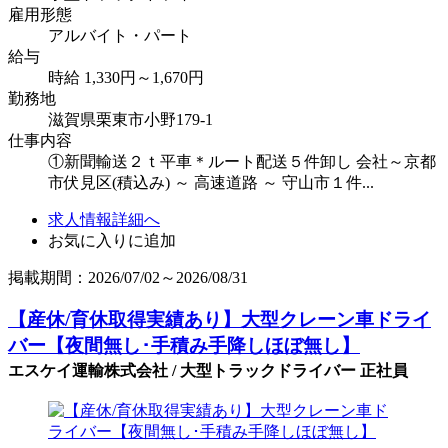
雇用形態
アルバイト・パート
給与
時給 1,330円～1,670円
勤務地
滋賀県栗東市小野179-1
仕事内容
①新聞輸送２ｔ平車＊ルート配送５件卸し 会社～京都
市伏見区(積込み) ～ 高速道路 ～ 守山市１件...
求人情報詳細へ
お気に入りに追加
掲載期間：2026/07/02～2026/08/31
【産休/育休取得実績あり】大型クレーン車ドライ
バー【夜間無し･手積み手降しほぼ無し】
エスケイ運輸株式会社 / 大型トラックドライバー 正社員