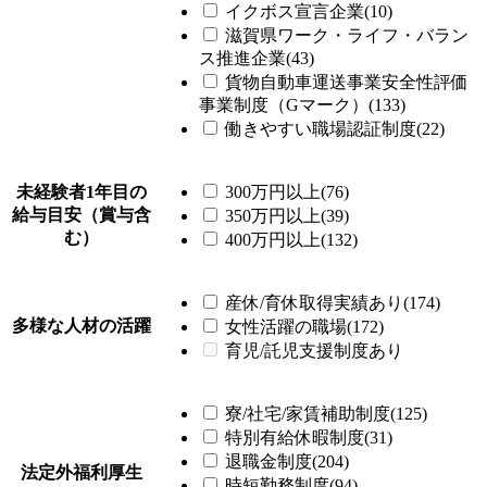
イクボス宣言企業(10)
滋賀県ワーク・ライフ・バラン
ス推進企業(43)
貨物自動車運送事業安全性評価
事業制度（Gマーク）(133)
働きやすい職場認証制度(22)
未経験者1年目の
300万円以上(76)
給与目安（賞与含
350万円以上(39)
む）
400万円以上(132)
産休/育休取得実績あり(174)
多様な人材の活躍
女性活躍の職場(172)
育児/託児支援制度あり
寮/社宅/家賃補助制度(125)
特別有給休暇制度(31)
退職金制度(204)
法定外福利厚生
時短勤務制度(94)