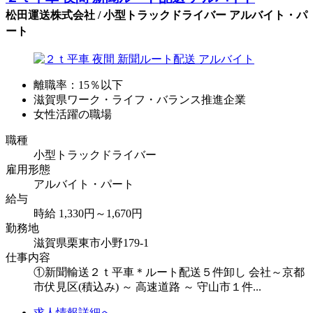
松田運送株式会社 / 小型トラックドライバー アルバイト・パ
ート
離職率：15％以下
滋賀県ワーク・ライフ・バランス推進企業
女性活躍の職場
職種
小型トラックドライバー
雇用形態
アルバイト・パート
給与
時給 1,330円～1,670円
勤務地
滋賀県栗東市小野179-1
仕事内容
①新聞輸送２ｔ平車＊ルート配送５件卸し 会社～京都
市伏見区(積込み) ～ 高速道路 ～ 守山市１件...
求人情報詳細へ