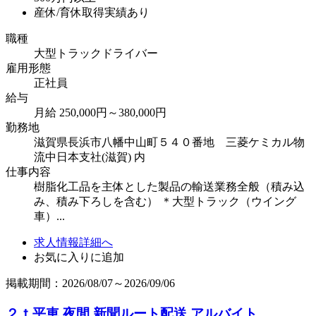
産休/育休取得実績あり
職種
大型トラックドライバー
雇用形態
正社員
給与
月給 250,000円～380,000円
勤務地
滋賀県長浜市八幡中山町５４０番地 三菱ケミカル物
流中日本支社(滋賀) 内
仕事内容
樹脂化工品を主体とした製品の輸送業務全般（積み込
み、積み下ろしを含む） ＊大型トラック（ウイング
車）...
求人情報詳細へ
お気に入りに追加
掲載期間：2026/08/07～2026/09/06
２ｔ平車 夜間 新聞ルート配送 アルバイト