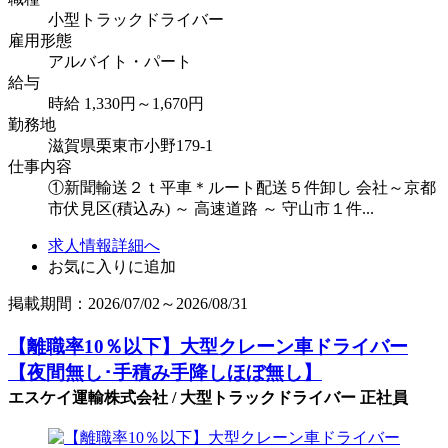
小型トラックドライバー
雇用形態
アルバイト・パート
給与
時給 1,330円～1,670円
勤務地
滋賀県栗東市小野179-1
仕事内容
①新聞輸送２ｔ平車＊ルート配送５件卸し 会社～京都
市伏見区(積込み) ～ 高速道路 ～ 守山市１件...
求人情報詳細へ
お気に入りに追加
掲載期間：2026/07/02～2026/08/31
【離職率10％以下】大型クレーン車ドライバー
【夜間無し･手積み手降しほぼ無し】
エスケイ運輸株式会社 / 大型トラックドライバー 正社員