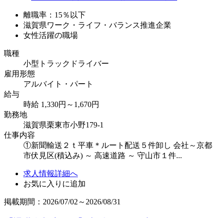
離職率：15％以下
滋賀県ワーク・ライフ・バランス推進企業
女性活躍の職場
職種
小型トラックドライバー
雇用形態
アルバイト・パート
給与
時給 1,330円～1,670円
勤務地
滋賀県栗東市小野179-1
仕事内容
①新聞輸送２ｔ平車＊ルート配送５件卸し 会社～京都
市伏見区(積込み) ～ 高速道路 ～ 守山市１件...
求人情報詳細へ
お気に入りに追加
掲載期間：2026/07/02～2026/08/31