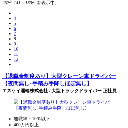
257
件
141～160
件を表示中。
4
5
6
7
8
9
10
11
12
【退職金制度あり】大型クレーン車ドライバー
【夜間無し･手積み手降しほぼ無し】
エスケイ運輸株式会社 / 大型トラックドライバー 正社員
離職率：10％以下
400万円以上