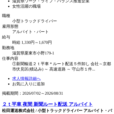
滋賀県ワーク・ライフ・バランス推進企業
女性活躍の職場
職種
小型トラックドライバー
雇用形態
アルバイト・パート
給与
時給 1,330円～1,670円
勤務地
滋賀県栗東市小野179-1
仕事内容
①新聞輸送２ｔ平車＊ルート配送５件卸し 会社～京都
市伏見区(積込み) ～ 高速道路 ～ 守山市１件...
求人情報詳細へ
お気に入りに追加
掲載期間：2026/07/02～2026/08/31
２ｔ平車 夜間 新聞ルート配送 アルバイト
松田運送株式会社 / 小型トラックドライバー アルバイト・パ