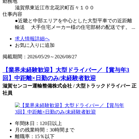
勤務地
滋賀県東近江市北花沢町百々１００
仕事内容
●近畿と中部エリアを中心とした大型平車での近距離
輸送 大手住宅メーカー様の住宅部材の配送です。 ...
求人情報詳細へ
お気に入りに追加
掲載期間：2026/05/29～2026/08/27
【業界未経験歓迎】大型ドライバー／【賞与年3
回】中距離×日勤のみ/未経験者歓迎
滋賀センコー運輸整備株式会社 / 大型トラックドライバー 正
社員
年間休日：120日以上
月の残業時間：30時間まで
離職率：15％以下