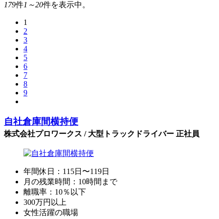
179
件
1～20
件を表示中。
1
2
3
4
5
6
7
8
9
自社倉庫間横持便
株式会社プロワークス / 大型トラックドライバー 正社員
年間休日：115日〜119日
月の残業時間：10時間まで
離職率：10％以下
300万円以上
女性活躍の職場