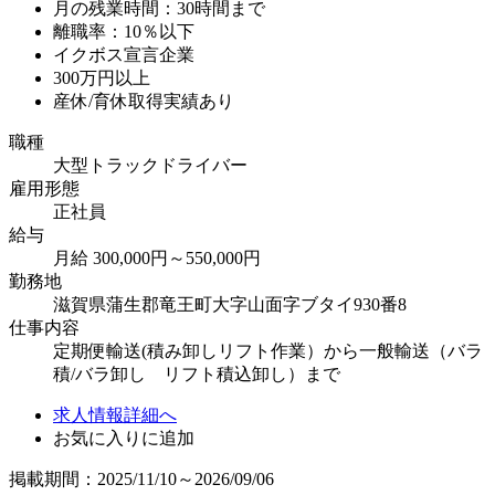
月の残業時間：30時間まで
離職率：10％以下
イクボス宣言企業
300万円以上
産休/育休取得実績あり
職種
大型トラックドライバー
雇用形態
正社員
給与
月給 300,000円～550,000円
勤務地
滋賀県蒲生郡竜王町大字山面字ブタイ930番8
仕事内容
定期便輸送(積み卸しリフト作業）から一般輸送（バラ
積/バラ卸し リフト積込卸し）まで
求人情報詳細へ
お気に入りに追加
掲載期間：2025/11/10～2026/09/06