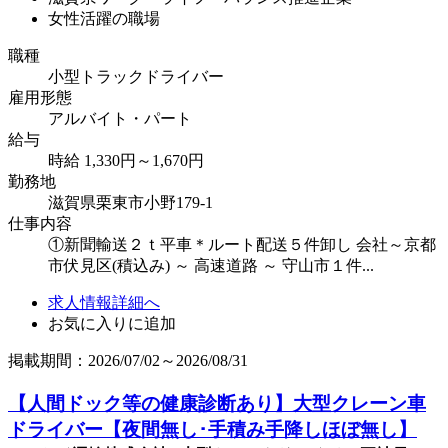
女性活躍の職場
職種
小型トラックドライバー
雇用形態
アルバイト・パート
給与
時給 1,330円～1,670円
勤務地
滋賀県栗東市小野179-1
仕事内容
①新聞輸送２ｔ平車＊ルート配送５件卸し 会社～京都
市伏見区(積込み) ～ 高速道路 ～ 守山市１件...
求人情報詳細へ
お気に入りに追加
掲載期間：2026/07/02～2026/08/31
【人間ドック等の健康診断あり】大型クレーン車
ドライバー【夜間無し･手積み手降しほぼ無し】