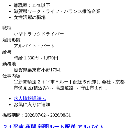
離職率：15％以下
滋賀県ワーク・ライフ・バランス推進企業
女性活躍の職場
職種
小型トラックドライバー
雇用形態
アルバイト・パート
給与
時給 1,330円～1,670円
勤務地
滋賀県栗東市小野179-1
仕事内容
①新聞輸送２ｔ平車＊ルート配送５件卸し 会社～京都
市伏見区(積込み) ～ 高速道路 ～ 守山市１件...
求人情報詳細へ
お気に入りに追加
掲載期間：2026/07/02～2026/08/31
２ｔ平車 夜間 新聞ルート配送 アルバイト