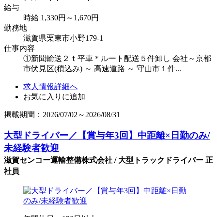
給与
時給 1,330円～1,670円
勤務地
滋賀県栗東市小野179-1
仕事内容
①新聞輸送２ｔ平車＊ルート配送５件卸し 会社～京都
市伏見区(積込み) ～ 高速道路 ～ 守山市１件...
求人情報詳細へ
お気に入りに追加
掲載期間：2026/07/02～2026/08/31
大型ドライバー／【賞与年3回】中距離×日勤のみ/
未経験者歓迎
滋賀センコー運輸整備株式会社 / 大型トラックドライバー 正
社員