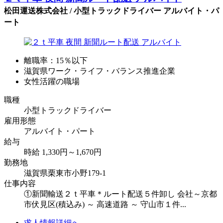
松田運送株式会社 / 小型トラックドライバー アルバイト・パ
ート
離職率：15％以下
滋賀県ワーク・ライフ・バランス推進企業
女性活躍の職場
職種
小型トラックドライバー
雇用形態
アルバイト・パート
給与
時給 1,330円～1,670円
勤務地
滋賀県栗東市小野179-1
仕事内容
①新聞輸送２ｔ平車＊ルート配送５件卸し 会社～京都
市伏見区(積込み) ～ 高速道路 ～ 守山市１件...
求人情報詳細へ