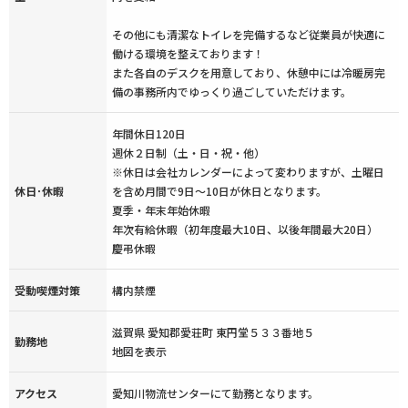
その他にも清潔なトイレを完備するなど従業員が快適に
働ける環境を整えております！
また各自のデスクを用意しており、休憩中には冷暖房完
備の事務所内でゆっくり過ごしていただけます。
年間休日120日
週休２日制（土・日・祝・他）
※休日は会社カレンダーによって変わりますが、土曜日
休日･休暇
を含め月間で9日～10日が休日となります。
夏季・年末年始休暇
年次有給休暇（初年度最大10日、以後年間最大20日）
慶弔休暇
受動喫煙対策
構内禁煙
滋賀県 愛知郡愛荘町 東円堂５３３番地５
勤務地
地図を表示
アクセス
愛知川物流せンターにて勤務となります。