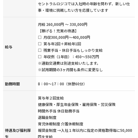
セントラルロジコでは入社時の年齢を問わず、新しい仕
事・環境に挑戦したい方を応援しています
月給 260,000円 ～ 330,000円
【稼げる！充実の待遇】
□ 月収300,000円～400,000円
□ 賞与年2回＋昇給年1回
給与
□ 残業手当・休日手当もしっかり支給
□ 年収例（1年目）：450～550万円
※通勤交通費は別途支給いたします。
※試用期間の3ヶ月間も条件に変更なし
勤務時間
8：00〜17：00（休憩60分）
賞与年２回支給
健康保険・厚生年金保険・雇用保険・労災保険
時間外手当 休日勤務手当
退職金制度
育児休暇制度 介護休暇制度
待遇及び福利厚
報奨金制度 →入社１年以内に指定の資格取得毎に50,000
生
円を支給