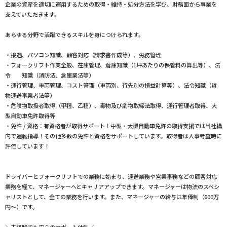
企業の資産を適切に運用するための取得・維持・処分方法を学び、財務面から事業を
支えていただきます。
あらゆる分野で活躍できるスキルを身につけられます。
・接遇、パソコン知識、顧客対応（請求書作成等）、労務管理
・フォークリフト作業全般、在庫管理、倉庫知識（1坪あたりの保管料の算出等）、法
令 知識（消防法、倉庫業法等）
・運行管理、車両管理、コスト管理（車両別、行先別の損益計算等）、法令知識（貨
物運送事業者法等）
・危険物取扱者取得（甲種、乙種）、毒物及び劇物取締法取得、運行管理者取得、大
型自動車免許取得等
・免許 / 資格：有資格者が取得サポート！中型・大型自動車免許の取得支援では当社構
内で運転指導！その他多数の免許と資格をサポートしています。取得者は人事考査時に
評価しています！
ドライバーとフォークリフトでの業務に始まり、運送業務や営業事務などの顧客対応
業務を経て、マネージャーへとキャリアアップできます。マネージャーは物流のスペシ
ャリストとして、全ての業務を行います。また、マネージャーの給与は年俸制（600万
円〜）です。