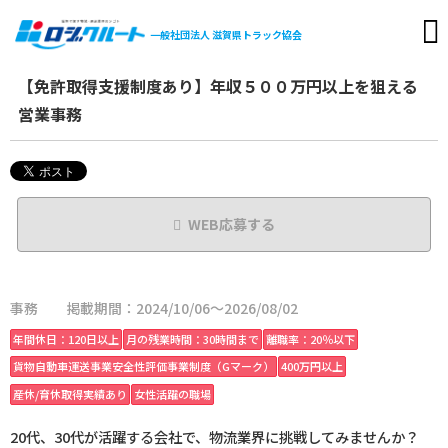
一般社団法人
滋賀県トラック協会
【免許取得支援制度あり】年収５００万円以上を狙える
営業事務
WEB応募する
事務
掲載期間：2024/10/06～2026/08/02
年間休日：120日以上
月の残業時間：30時間まで
離職率：20％以下
貨物自動車運送事業安全性評価事業制度（Gマーク）
400万円以上
産休/育休取得実績あり
女性活躍の職場
20代、30代が活躍する会社で、物流業界に挑戦してみませんか？