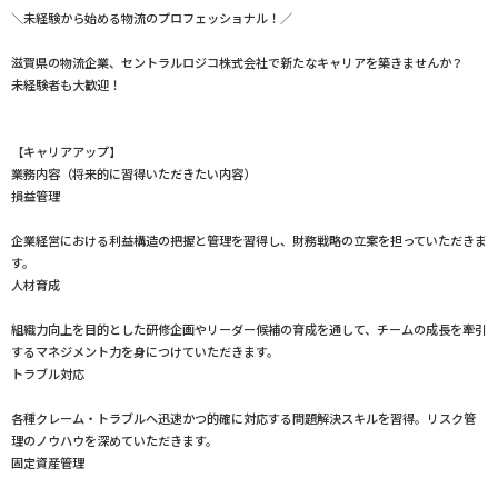
＼未経験から始める物流のプロフェッショナル！／
滋賀県の物流企業、セントラルロジコ株式会社で新たなキャリアを築きませんか？
未経験者も大歓迎！
【キャリアアップ】
業務内容（将来的に習得いただきたい内容）
損益管理
企業経営における利益構造の把握と管理を習得し、財務戦略の立案を担っていただきま
す。
人材育成
組織力向上を目的とした研修企画やリーダー候補の育成を通して、チームの成長を牽引
するマネジメント力を身につけていただきます。
トラブル対応
各種クレーム・トラブルへ迅速かつ的確に対応する問題解決スキルを習得。リスク管
理のノウハウを深めていただきます。
固定資産管理