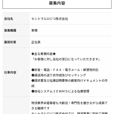
募集内容
会社名
セントラルロジコ株式会社
募集職種
事務
雇用形態
正社員
◆主な業務内容◆
「お客様に対し当社の窓口になっていただきます」
●来客・電話・ＦＡＸ・電子メール・郵便物対応
仕事内容
●運送用の送り状作成及びセッティング
●請求書及び在庫証明書等の顧客向けドキュメントの作
成
●自社システム３ＥＷＭＳによる在庫管理
物流業界未経験者も大歓迎！専門性を磨きながら成長で
きる職場です
セントラルロジコ株式会社では、物流業界に初めて挑戦