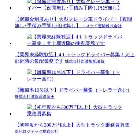
【退職金制度あり】大型クレーン車ドライバー【夜間
無し･手積み手降しほぼ無し】
エスケイ運輸株式会社
【業界未経験歓迎】4ｔトラックドライバー募集！犬上
郡近隣の集配業務です
株式会社西濃集配滋賀
【離職率10％以下】ドライバー募集（トレラー含む）
株式会社滋賀運送竜王
【初年度から300万円以上】大型トラック乗務員募集
菱化ロジテック株式会社