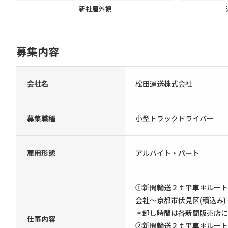
新社屋外観
募集内容
会社名
松田運送株式会社
募集職種
小型トラックドライバー
雇用形態
アルバイト・パート
①新聞輸送２ｔ平車＊ルート
会社～京都市伏見区(積込み) 
＊卸し時間は各新聞販売店に
仕事内容
②新聞輸送２ｔ平車＊ルート