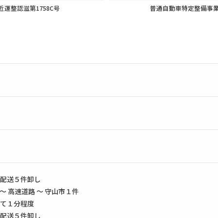
近運整認滋第1758C号
普通自動車特定整備事
配送５件卸し
～ 高速道路 ～ 守山市１件
て１分程度
配送５件卸し