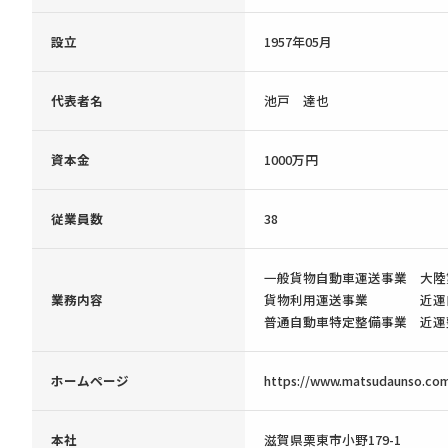
設立
1957年05月
代表者名
池戸 達也
資本金
1000万円
従業員数
38
一般貨物自動車運送事業 大陸第
業務内容
貨物利用運送事業 近運自貨
普通自動車特定整備事業 近運整
ホームページ
https://www.matsudaunso.co
本社
滋賀県栗東市小野179-1