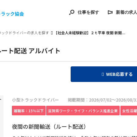
仕事を探す
新着の求
トラック協会
ラックドライバーの求人を探す
【社会人未経験歓迎】２ｔ平車 夜間 新聞...
ルート配送 アルバイト
WEB応募する
小型トラックドライバー
掲載期間：2026/07/02～2026/08/3
離職率：15％以下
滋賀県ワーク・ライフ・バランス推進企業
女性活躍
夜間の新聞輸送（ルート配送）