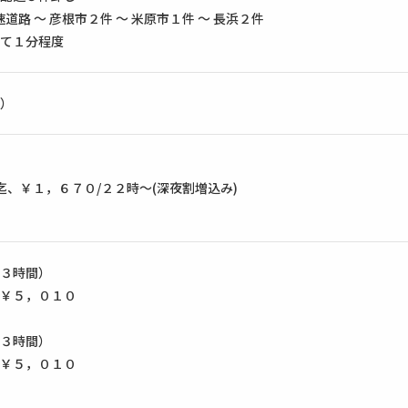
道路 ～ 彦根市２件 ～ 米原市１件 ～ 長浜２件
て１分程度
）
迄、￥１，６７０/２２時〜(深夜割増込み)
３時間）
￥５，０１０
３時間）
￥５，０１０