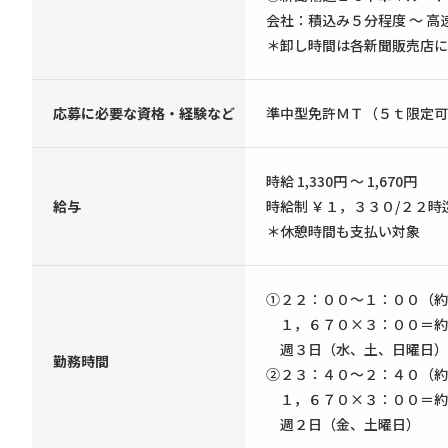
会社：積込み５分程度 ～ 高速
＊卸し時間は各新聞販売店に
応募に必要な資格・経験など
準中型免許ＭＴ（５ｔ限定可
時給 1,330円 ～ 1,670円
給与
時給制 ￥１，３３０/２２時
＊休憩時間も支払い対象
①２２：００～１：００（約
１，６７０×３：００＝約
週３日（水、土、日曜日）
勤務時間
②２３：４０～２：４０（約
１，６７０×３：００＝約
週２日（金、土曜日）