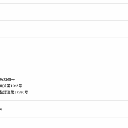
2365号
第1045号
認滋第1758C号
m/