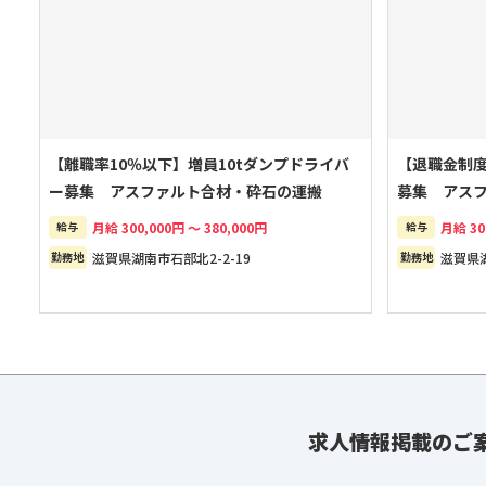
【離職率10％以下】増員10tダンプドライバ
【退職金制度
ー募集 アスファルト合材・砕石の運搬
募集 アス
給与
月給 300,000円 ～ 380,000円
給与
月給 30
勤務地
滋賀県湖南市石部北2-2-19
勤務地
滋賀県湖
求人情報掲載のご