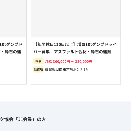
10tダンプド
【年間休日110日以上】増員10tダンプドライ
材・砕石の運
バー募集 アスファルト合材・砕石の運搬
給与
月給 300,000円 ～ 380,000円
勤務地
滋賀県湖南市石部北2-2-19
ク協会「非会員」の方