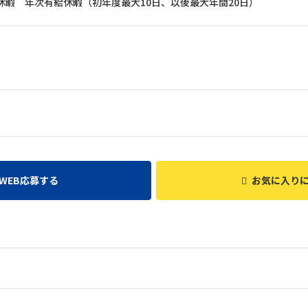
休暇 年次有給休暇（初年度最大10日、以後最大年間20日）
WEB応募する
お気に入り