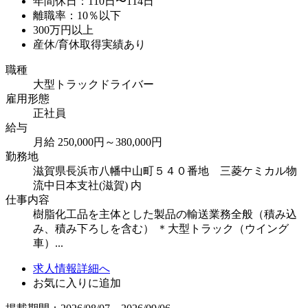
年間休日：110日〜114日
離職率：10％以下
300万円以上
産休/育休取得実績あり
職種
大型トラックドライバー
雇用形態
正社員
給与
月給 250,000円～380,000円
勤務地
滋賀県長浜市八幡中山町５４０番地 三菱ケミカル物
流中日本支社(滋賀) 内
仕事内容
樹脂化工品を主体とした製品の輸送業務全般（積み込
み、積み下ろしを含む） ＊大型トラック（ウイング
車）...
求人情報詳細へ
お気に入りに追加