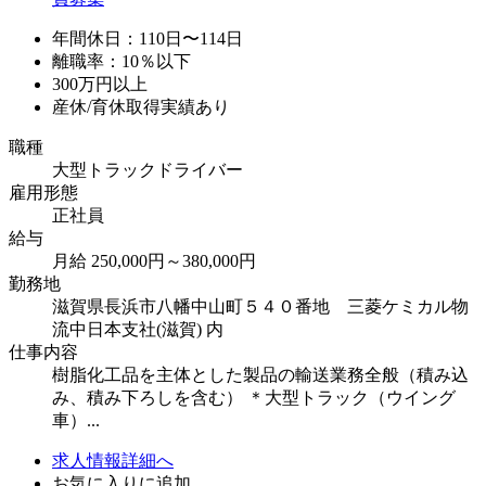
年間休日：110日〜114日
離職率：10％以下
300万円以上
産休/育休取得実績あり
職種
大型トラックドライバー
雇用形態
正社員
給与
月給 250,000円～380,000円
勤務地
滋賀県長浜市八幡中山町５４０番地 三菱ケミカル物
流中日本支社(滋賀) 内
仕事内容
樹脂化工品を主体とした製品の輸送業務全般（積み込
み、積み下ろしを含む） ＊大型トラック（ウイング
車）...
求人情報詳細へ
お気に入りに追加