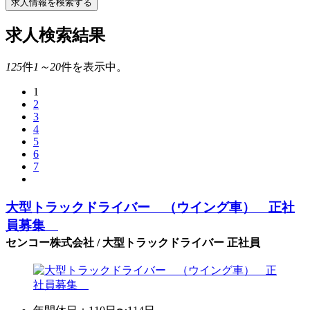
求人情報を検索する
求人検索結果
125
件
1～20
件を表示中。
1
2
3
4
5
6
7
大型トラックドライバー （ウイング車） 正社
員募集
センコー株式会社 / 大型トラックドライバー 正社員