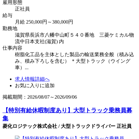
雇用形態
正社員
給与
月給 250,000円～380,000円
勤務地
滋賀県長浜市八幡中山町５４０番地 三菱ケミカル物
流中日本支社(滋賀) 内
仕事内容
樹脂化工品を主体とした製品の輸送業務全般（積み込
み、積み下ろしを含む） ＊大型トラック（ウイング
車）...
求人情報詳細へ
お気に入りに追加
掲載期間：2026/08/07～2026/09/06
【特別有給休暇制度あり】大型トラック乗務員募
集
菱化ロジテック株式会社 / 大型トラックドライバー 正社員