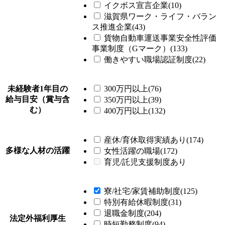
イクボス宣言企業(10)
滋賀県ワーク・ライフ・バラン
ス推進企業(43)
貨物自動車運送事業安全性評価
事業制度（Gマーク）(133)
働きやすい職場認証制度(22)
未経験者1年目の
300万円以上(76)
給与目安（賞与含
350万円以上(39)
む）
400万円以上(132)
産休/育休取得実績あり(174)
多様な人材の活躍
女性活躍の職場(172)
育児/託児支援制度あり
寮/社宅/家賃補助制度(125)
特別有給休暇制度(31)
退職金制度(204)
法定外福利厚生
時短勤務制度(94)