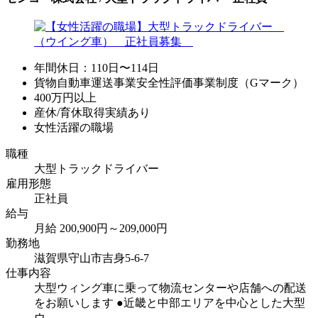
年間休日：110日〜114日
貨物自動車運送事業安全性評価事業制度（Gマーク）
400万円以上
産休/育休取得実績あり
女性活躍の職場
職種
大型トラックドライバー
雇用形態
正社員
給与
月給 200,900円～209,000円
勤務地
滋賀県守山市吉身5-6-7
仕事内容
大型ウィング車に乗って物流センターや店舗への配送
をお願いします ●近畿と中部エリアを中心とした大型
ウ...