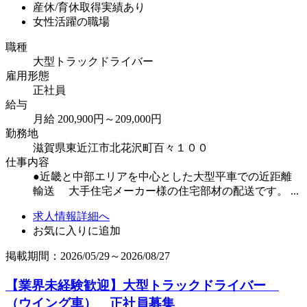
産休/育休取得実績あり
女性活躍の職場
職種
大型トラックドライバー
雇用形態
正社員
給与
月給 200,900円～209,000円
勤務地
滋賀県東近江市北花沢町百々１００
仕事内容
●近畿と中部エリアを中心とした大型平車での近距離
輸送 大手住宅メーカー様の住宅部材の配送です。 ...
求人情報詳細へ
お気に入りに追加
掲載期間：2026/05/29～2026/08/27
【業界未経験歓迎】大型トラックドライバー
（ウイング車） 正社員募集