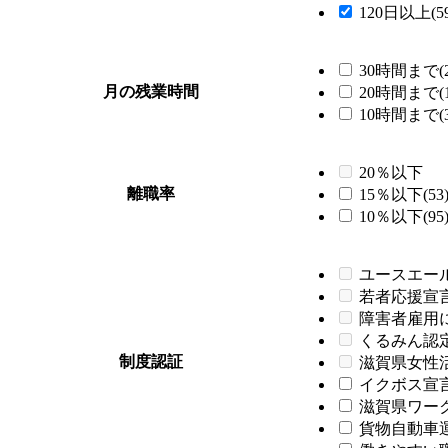
120日以上(59
30時間まで(2
月の残業時間
20時間まで(1
10時間まで(3
20％以下
離職率
15％以下(53
10％以下(95
ユースエー
若者応援宣
障害者雇用
くるみん認
制度認証
滋賀県女性
イクボス宣言企
滋賀県ワーク
貨物自動車運