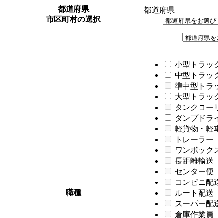
都道府県
都道府県
市区町村の選択
小型トラック
中型トラック
準中型トラ
大型トラック
タンクロー
ダンプドライバ
軽貨物・軽
トレーラー
ワンボック
長距離輸送
センター便
コンビニ配
職種
ルート配送
スーパー配
倉庫作業員