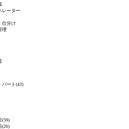
員
ペレーター
・仕分け
管理
置
パート(43)
(59)
(26)