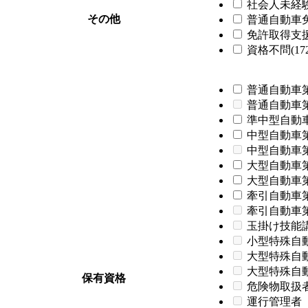
社会人未経験歓
その他
普通自動車免
免許取得支援制
資格不問(172
普通自動車第
普通自動車
準中型自動車
中型自動車第
中型自動車
大型自動車第
大型自動車第
牽引自動車第
牽引自動車
玉掛け技能
小型特殊自
大型特殊自
大型特殊自
保有資格
危険物取扱
運行管理者