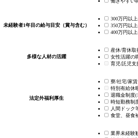
働きやすい職
300万円以上(
未経験者1年目の給与目安（賞与含む）
350万円以上(
400万円以上(
産休/育休取得
多様な人材の活躍
女性活躍の職場
育児/託児支
寮/社宅/家賃
特別有給休
退職金制度(1
法定外福利厚生
時短勤務制度(
人間ドック等
食堂、昼食補
業界未経験歓迎