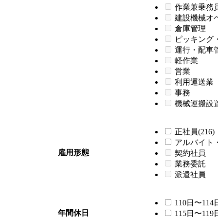
作業兼乗務
建設機械オ
倉庫管理
ピッキング
運行・配車
軽作業
営業
利用運送業
事務
機械運搬設
正社員(216)
アルバイト・
雇用形態
契約社員
業務委託
派遣社員
110日〜114日
年間休日
115日〜119日