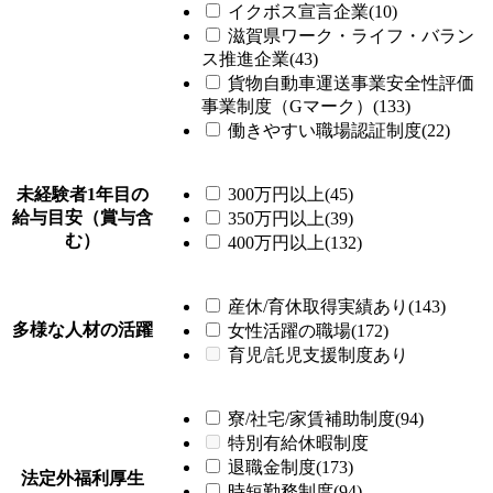
イクボス宣言企業(10)
滋賀県ワーク・ライフ・バラン
ス推進企業(43)
貨物自動車運送事業安全性評価
事業制度（Gマーク）(133)
働きやすい職場認証制度(22)
未経験者1年目の
300万円以上(45)
給与目安（賞与含
350万円以上(39)
む）
400万円以上(132)
産休/育休取得実績あり(143)
多様な人材の活躍
女性活躍の職場(172)
育児/託児支援制度あり
寮/社宅/家賃補助制度(94)
特別有給休暇制度
退職金制度(173)
法定外福利厚生
時短勤務制度(94)