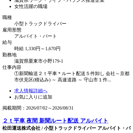
滋賀県ワーク・ライフ・バランス推進企業
女性活躍の職場
職種
小型トラックドライバー
雇用形態
アルバイト・パート
給与
時給 1,330円～1,670円
勤務地
滋賀県栗東市小野179-1
仕事内容
①新聞輸送２ｔ平車＊ルート配送５件卸し 会社～京都
市伏見区(積込み) ～ 高速道路 ～ 守山市１件...
求人情報詳細へ
お気に入りに追加
掲載期間：2026/07/02～2026/08/31
２ｔ平車 夜間 新聞ルート配送 アルバイト
松田運送株式会社 / 小型トラックドライバー アルバイト・パ