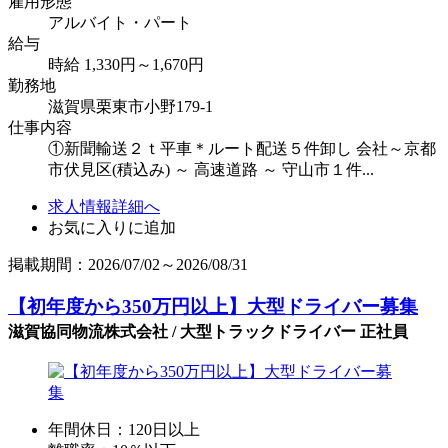
雇用形態
アルバイト・パート
給与
時給 1,330円～1,670円
勤務地
滋賀県栗東市小野179-1
仕事内容
①新聞輸送２ｔ平車＊ルート配送５件卸し 会社～京都
市伏見区(積込み) ～ 高速道路 ～ 守山市１件...
求人情報詳細へ
お気に入りに追加
掲載期間：2026/07/02～2026/08/31
【初年度から350万円以上】大型ドライバー募集
滋賀協同物流株式会社 / 大型トラックドライバー 正社員
年間休日：120日以上