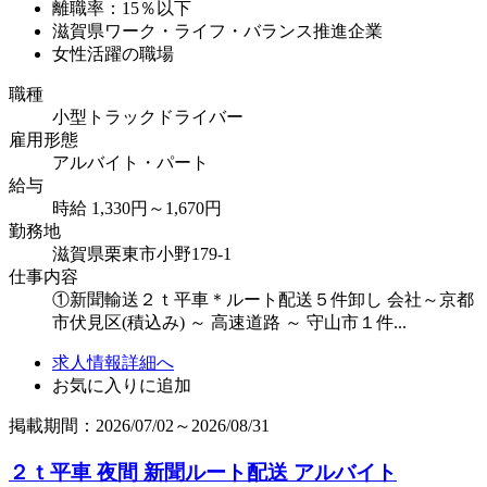
離職率：15％以下
滋賀県ワーク・ライフ・バランス推進企業
女性活躍の職場
職種
小型トラックドライバー
雇用形態
アルバイト・パート
給与
時給 1,330円～1,670円
勤務地
滋賀県栗東市小野179-1
仕事内容
①新聞輸送２ｔ平車＊ルート配送５件卸し 会社～京都
市伏見区(積込み) ～ 高速道路 ～ 守山市１件...
求人情報詳細へ
お気に入りに追加
掲載期間：2026/07/02～2026/08/31
２ｔ平車 夜間 新聞ルート配送 アルバイト