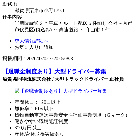
勤務地
滋賀県栗東市小野179-1
仕事内容
①新聞輸送２ｔ平車＊ルート配送５件卸し 会社～京都
市伏見区(積込み) ～ 高速道路 ～ 守山市１件...
求人情報詳細へ
お気に入りに追加
掲載期間：2026/07/02～2026/08/31
【退職金制度あり】大型ドライバー募集
滋賀協同物流株式会社 / 大型トラックドライバー 正社員
年間休日：120日以上
離職率：10％以下
貨物自動車運送事業安全性評価事業制度（Gマーク）
働きやすい職場認証制度
350万円以上
産休/育休取得実績あり