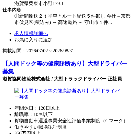
滋賀県栗東市小野179-1
仕事内容
①新聞輸送２ｔ平車＊ルート配送５件卸し 会社～京都
市伏見区(積込み) ～ 高速道路 ～ 守山市１件...
求人情報詳細へ
お気に入りに追加
掲載期間：2026/07/02～2026/08/31
【人間ドック等の健康診断あり】大型ドライバー
募集
滋賀協同物流株式会社 / 大型トラックドライバー 正社員
年間休日：120日以上
離職率：10％以下
貨物自動車運送事業安全性評価事業制度（Gマーク）
働きやすい職場認証制度
350万円以上