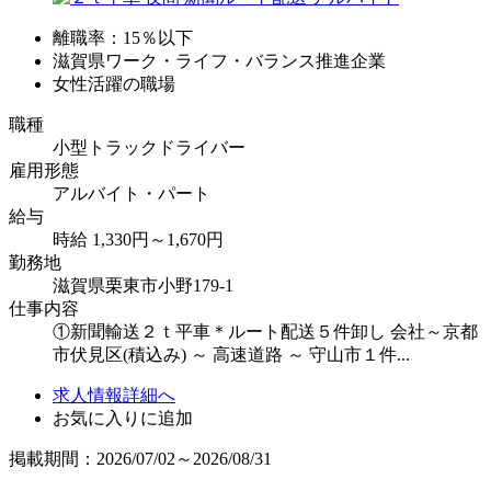
離職率：15％以下
滋賀県ワーク・ライフ・バランス推進企業
女性活躍の職場
職種
小型トラックドライバー
雇用形態
アルバイト・パート
給与
時給 1,330円～1,670円
勤務地
滋賀県栗東市小野179-1
仕事内容
①新聞輸送２ｔ平車＊ルート配送５件卸し 会社～京都
市伏見区(積込み) ～ 高速道路 ～ 守山市１件...
求人情報詳細へ
お気に入りに追加
掲載期間：2026/07/02～2026/08/31