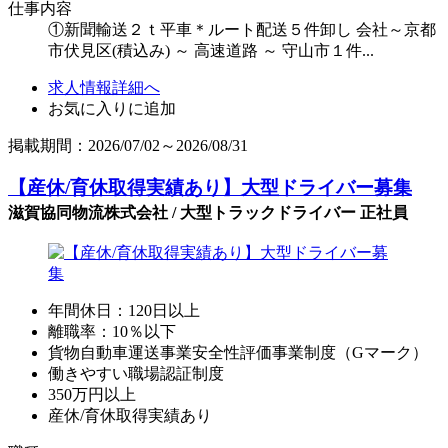
仕事内容
①新聞輸送２ｔ平車＊ルート配送５件卸し 会社～京都
市伏見区(積込み) ～ 高速道路 ～ 守山市１件...
求人情報詳細へ
お気に入りに追加
掲載期間：2026/07/02～2026/08/31
【産休/育休取得実績あり】大型ドライバー募集
滋賀協同物流株式会社 / 大型トラックドライバー 正社員
年間休日：120日以上
離職率：10％以下
貨物自動車運送事業安全性評価事業制度（Gマーク）
働きやすい職場認証制度
350万円以上
産休/育休取得実績あり