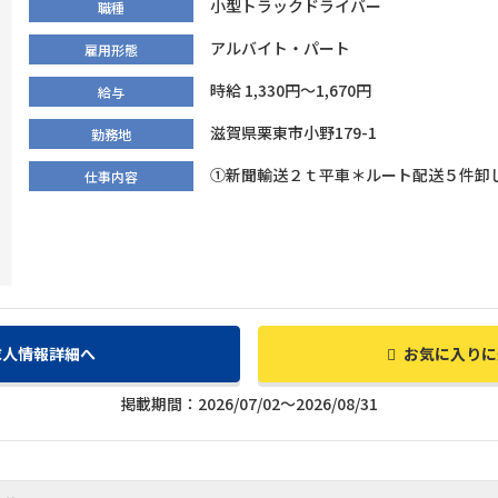
小型トラックドライバー
職種
アルバイト・パート
雇用形態
時給 1,330円～1,670円
給与
滋賀県栗東市小野179-1
勤務地
①新聞輸送２ｔ平車＊ルート配送５件卸し 会
仕事内容
求人情報詳細へ
お気に入りに
掲載期間：2026/07/02～2026/08/31