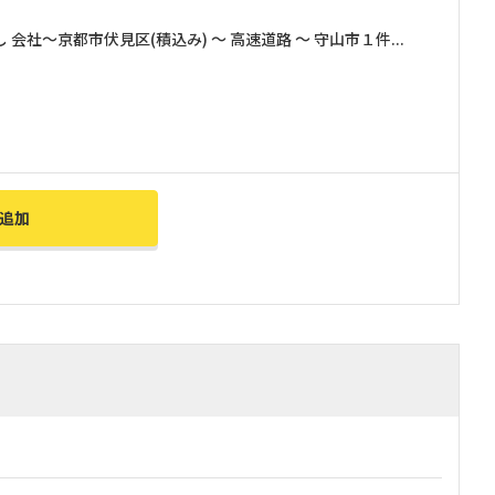
社～京都市伏見区(積込み) ～ 高速道路 ～ 守山市１件...
追加