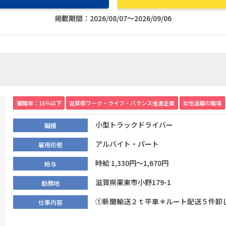
掲載期間：2026/08/07～2026/09/06
離職率：15％以下
滋賀県ワーク・ライフ・バランス推進企業
女性活躍の職場
小型トラックドライバー
職種
アルバイト・パート
雇用形態
時給 1,330円～1,670円
給与
滋賀県栗東市小野179-1
勤務地
①新聞輸送２ｔ平車＊ルート配送５件卸し 会
仕事内容