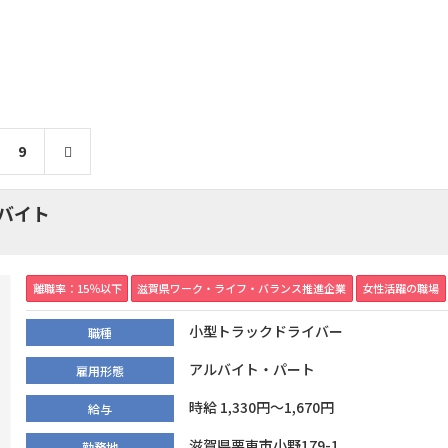
9
ルバイト
離職率：15％以下
滋賀県ワーク・ライフ・バランス推進企業
女性活躍の職場
小型トラックドライバー
職種
アルバイト・パート
雇用形態
時給 1,330円～1,670円
給与
滋賀県栗東市小野179-1
勤務地