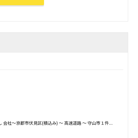
社～京都市伏見区(積込み) ～ 高速道路 ～ 守山市１件...