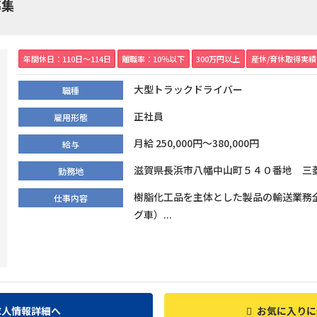
募集
年間休日：110日〜114日
離職率：10％以下
300万円以上
産休/育休取得実
大型トラックドライバー
職種
正社員
雇用形態
月給 250,000円～380,000円
給与
滋賀県長浜市八幡中山町５４０番地 三菱
勤務地
樹脂化工品を主体とした製品の輸送業務
仕事内容
グ車）...
求人情報詳細へ
お気に入りに