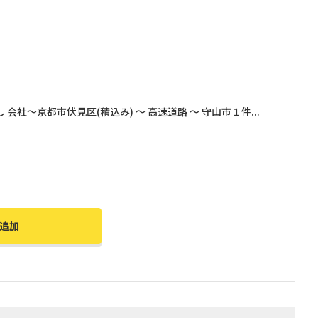
社～京都市伏見区(積込み) ～ 高速道路 ～ 守山市１件...
追加