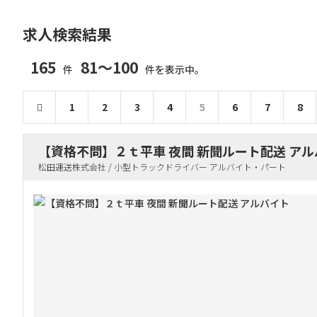
求人検索結果
165
81～100
件
件を表示中。
1
2
3
4
5
6
7
8
【資格不問】２ｔ平車 夜間 新聞ルート配送 ア
松田運送株式会社 / 小型トラックドライバー アルバイト・パート