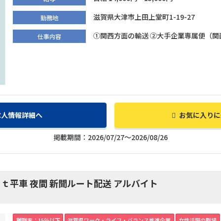
滋賀県大津市上田上堂町1-19-27
勤務地
①関西方面の輸送 ②大手企業専属便（関
仕事内容
求人情報詳細へ
お気に入りに
掲載期間：2026/07/27～2026/08/26
平車 夜間 新聞ルート配送 アルバイト
離職率：15％以下
滋賀県ワーク・ライフ・バランス推進企業
女性活躍の職場