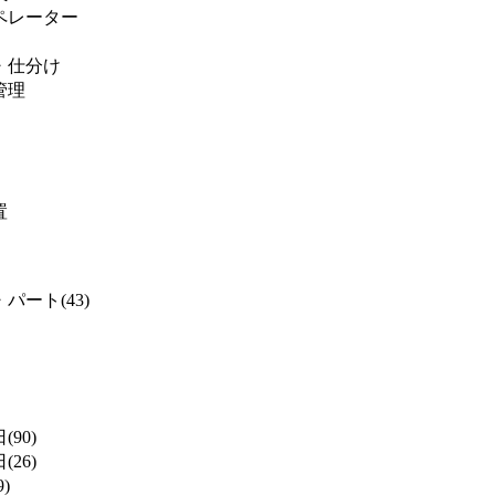
ペレーター
・仕分け
管理
置
パート(43)
(90)
(26)
)