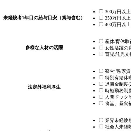
300万円以上(
未経験者1年目の給与目安（賞与含む）
350万円以上(
400万円以上(
産休/育休取得
多様な人材の活躍
女性活躍の職場
育児/託児支
寮/社宅/家賃
特別有給休暇制
退職金制度(2
法定外福利厚生
時短勤務制度(
人間ドック等
食堂、昼食補
業界未経験歓迎
社会人未経験歓