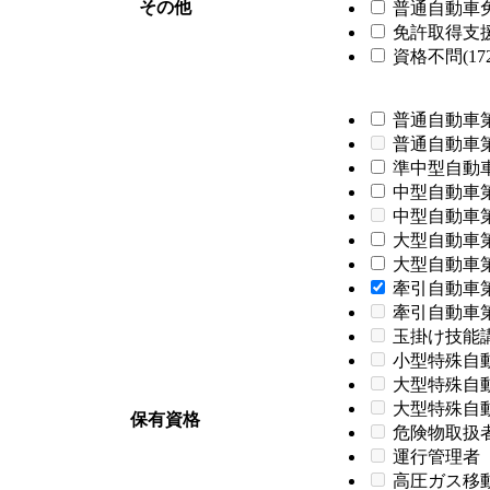
その他
普通自動車免
免許取得支援制
資格不問(172
普通自動車第
普通自動車
準中型自動車
中型自動車第
中型自動車
大型自動車第
大型自動車第
牽引自動車第
牽引自動車
玉掛け技能
小型特殊自
大型特殊自
大型特殊自
保有資格
危険物取扱
運行管理者
高圧ガス移