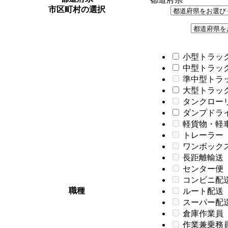
市区町村の選択
小型トラック
中型トラック
準中型トラ
大型トラック
タンクロー
ダンプドライバ
軽貨物・軽
トレーラー
ワンボック
長距離輸送
センター便
コンビニ配
職種
ルート配送
スーパー配
倉庫作業員
作業兼乗務