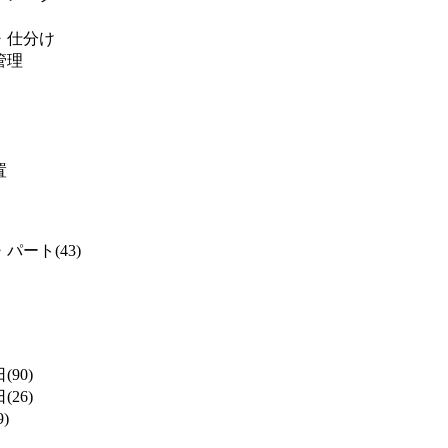
・仕分け
管理
置
パート(43)
(90)
(26)
)