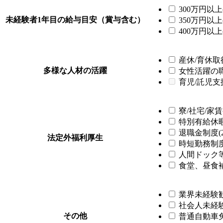
300万円以上(
未経験者1年目の給与目安（賞与含む）
350万円以上(
400万円以上(
産休/育休取得
多様な人材の活躍
女性活躍の職場
育児/託児支
寮/社宅/家賃
特別有給休暇制
退職金制度(2
法定外福利厚生
時短勤務制度(
人間ドック等
食堂、昼食補
業界未経験歓迎
社会人未経験歓
その他
普通自動車免