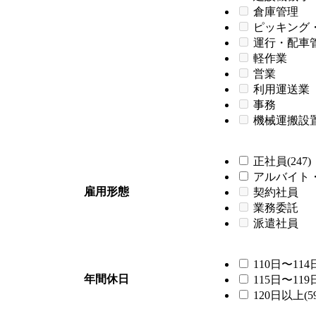
倉庫管理
ピッキング
運行・配車
軽作業
営業
利用運送業
事務
機械運搬設
正社員(247)
アルバイト・
雇用形態
契約社員
業務委託
派遣社員
110日〜114日
年間休日
115日〜119日
120日以上(59