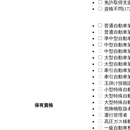
免許取得支援制
資格不問(172
普通自動車第
普通自動車
準中型自動車
中型自動車第
中型自動車
大型自動車第
大型自動車第
牽引自動車第
牽引自動車
玉掛け技能
小型特殊自
大型特殊自
大型特殊自
保有資格
危険物取扱
運行管理者
高圧ガス移
一級自動車