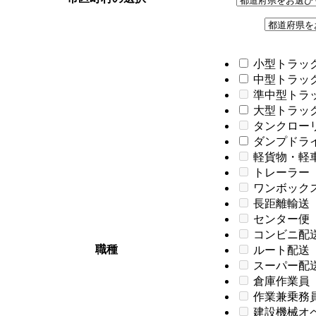
小型トラック
中型トラック
準中型トラ
大型トラック
タンクロー
ダンプドライバ
軽貨物・軽
トレーラー
ワンボック
長距離輸送
センター便
コンビニ配
職種
ルート配送
スーパー配
倉庫作業員
作業兼乗務
建設機械オ