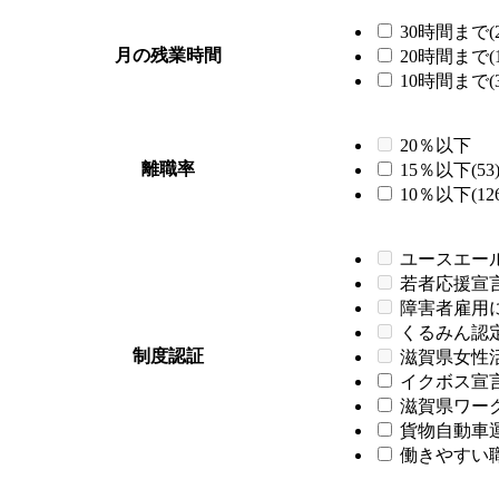
30時間まで(2
月の残業時間
20時間まで(1
10時間まで(3
20％以下
離職率
15％以下(53
10％以下(126
ユースエー
若者応援宣
障害者雇用
くるみん認
制度認証
滋賀県女性
イクボス宣言企
滋賀県ワーク
貨物自動車運
働きやすい職