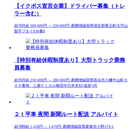
【イクボス宣言企業】ドライバー募集（トレ
ラー含む）
給与
月給 300,000円 ～ 550,000円
勤務地
滋賀県蒲生郡竜王町大字山
面字ブタイ930番8
【特別有給休暇制度あり】大型トラック乗務
員募集
給与
月給 250,000円 ～ 380,000円
勤務地
滋賀県長浜市八幡中山町５
４０番地 三菱ケミカル物流中日本支社(滋賀) 内
２ｔ平車 夜間 新聞ルート配送 アルバイト
給与
時給 1,330円 ～ 1,670円
勤務地
滋賀県栗東市小野179-1