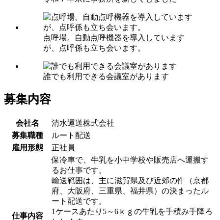
点呼場。自動点呼機器を導入しています
が、点呼係も立ち会います。
誰でも利用できる会議室があります
募集内容
会社名
清水運送株式会社
募集職種
ルート配送
雇用形態
正社員
保冷車で、牛乳を小中学校や販売店へ運搬す
るお仕事です。
輸送範囲は、主に滋賀県及び近郊の件（京都
府、大阪府、三重県、福井県）の決まったル
ート配送です。
1ケースあたり5～6ｋｇの牛乳を手積み手降ろ
仕事内容