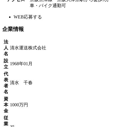
車・バイク通勤可
WEB応募する
企業情報
法
人
清水運送株式会社
名
設
1968年01月
立
代
表
清水 千春
者
名
資
本
1000万円
金
従
業
35