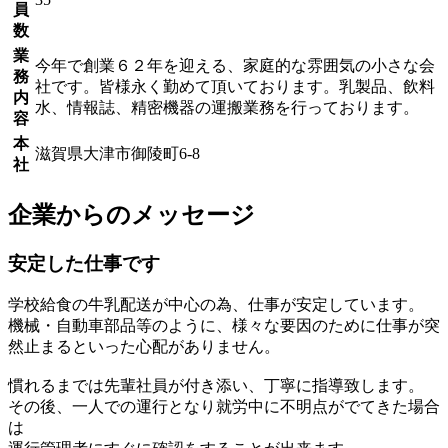
員
数
業
今年で創業６２年を迎える、家庭的な雰囲気の小さな会
務
社です。皆様永く勤めて頂いております。乳製品、飲料
内
水、情報誌、精密機器の運搬業務を行っております。
容
本
滋賀県大津市御陵町6-8
社
企業からのメッセージ
安定した仕事です
学校給食の牛乳配送が中心の為、仕事が安定しています。
機械・自動車部品等のように、様々な要因のために仕事が突
然止まるといった心配がありません。
慣れるまでは先輩社員が付き添い、丁寧に指導致します。
その後、一人での運行となり就労中に不明点がでてきた場合
は