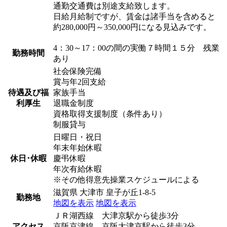
通勤交通費は別途支給致します。
日給月給制ですが、賃金は諸手当を含めると
約280,000円～350,000円になる見込みです。
4：30～17：00の間の実働７時間１５分 残業
勤務時間
あり
社会保険完備
賞与年2回支給
待遇及び福
家族手当
利厚生
退職金制度
資格取得支援制度（条件あり）
制服貸与
日曜日・祝日
年末年始休暇
休日･休暇
慶弔休暇
年次有給休暇
※その他得意先操業スケジュールによる
滋賀県 大津市 皇子が丘1-8-5
勤務地
地図を表示
地図を表示
ＪＲ湖西線 大津京駅から徒歩3分
アクセス
京阪京津線 京阪大津京駅から徒歩3分