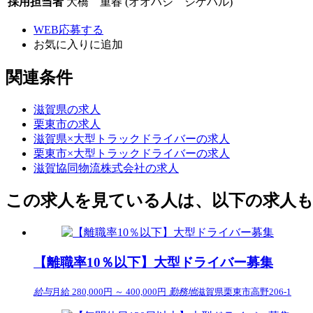
採用担当者
大橋 重春 (オオハシ シゲハル)
WEB応募する
お気に入り
に追加
関連条件
滋賀県の求人
栗東市の求人
滋賀県×大型トラックドライバーの求人
栗東市×大型トラックドライバーの求人
滋賀協同物流株式会社の求人
この求人を見ている人は、以下の求人
【離職率10％以下】大型ドライバー募集
給与
月給 280,000円 ～ 400,000円
勤務地
滋賀県栗東市高野206-1