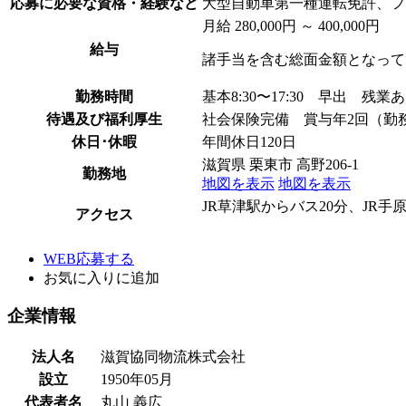
応募に必要な資格・経験など
大型自動車第一種運転免許、フ
月給 280,000円 ～ 400,000円
給与
諸手当を含む総面金額となって
勤務時間
基本8:30〜17:30 早出 残業
待遇及び福利厚生
社会保険完備 賞与年2回（勤
休日･休暇
年間休日120日
滋賀県 栗東市 高野206-1
勤務地
地図を表示
地図を表示
JR草津駅からバス20分、JR手
アクセス
WEB応募する
お気に入り
に追加
企業情報
法人名
滋賀協同物流株式会社
設立
1950年05月
代表者名
丸山 義広