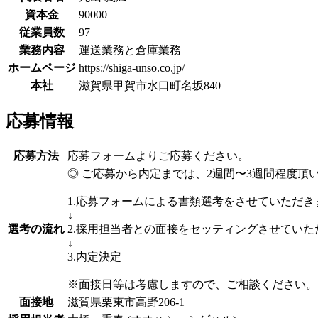
資本金
90000
従業員数
97
業務内容
運送業務と倉庫業務
ホームページ
https://shiga-unso.co.jp/
本社
滋賀県甲賀市水口町名坂840
応募情報
応募方法
応募フォームよりご応募ください。
◎ ご応募から内定までは、2週間〜3週間程度頂
1.応募フォームによる書類選考をさせていただき
↓
選考の流れ
2.採用担当者との面接をセッティングさせていた
↓
3.内定決定
※面接日等は考慮しますので、ご相談ください。
面接地
滋賀県栗東市高野206-1