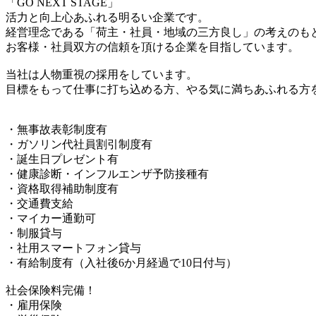
「GO NEXT STAGE」
活力と向上心あふれる明るい企業です。
経営理念である「荷主・社員・地域の三方良し」の考えのも
お客様・社員双方の信頼を頂ける企業を目指しています。
当社は人物重視の採用をしています。
目標をもって仕事に打ち込める方、やる気に満ちあふれる方
・無事故表彰制度有
・ガソリン代社員割引制度有
・誕生日プレゼント有
・健康診断・インフルエンザ予防接種有
・資格取得補助制度有
・交通費支給
・マイカー通勤可
・制服貸与
・社用スマートフォン貸与
・有給制度有（入社後6か月経過で10日付与）
社会保険料完備！
・雇用保険