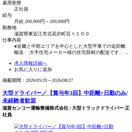
雇用形態
正社員
給与
月給 200,900円～209,000円
勤務地
滋賀県東近江市北花沢町百々１００
仕事内容
●近畿と中部エリアを中心とした大型平車での近距離
輸送 大手住宅メーカー様の住宅部材の配送です。 ...
求人情報詳細へ
お気に入りに追加
掲載期間：2026/05/29～2026/08/27
大型ドライバー／【賞与年3回】中距離×日勤のみ/
未経験者歓迎
滋賀センコー運輸整備株式会社 / 大型トラックドライバー 正
社員