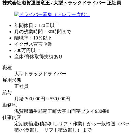
株式会社滋賀運送竜王 / 大型トラックドライバー 正社員
年間休日：120日以上
月の残業時間：30時間まで
離職率：10％以下
イクボス宣言企業
300万円以上
産休/育休取得実績あり
職種
大型トラックドライバー
雇用形態
正社員
給与
月給 300,000円～550,000円
勤務地
滋賀県蒲生郡竜王町大字山面字ブタイ930番8
仕事内容
定期便輸送(積み卸しリフト作業）から一般輸送（バラ
積/バラ卸し リフト積込卸し）まで