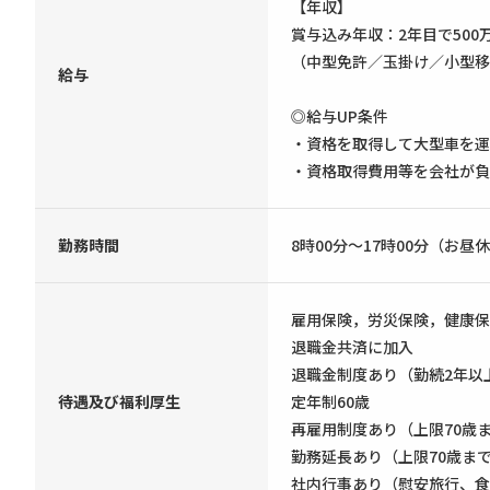
【年収】
賞与込み年収：2年目で500
（中型免許／玉掛け／小型移
給与
◎給与UP条件
・資格を取得して大型車を運
・資格取得費用等を会社が負
勤務時間
8時00分〜17時00分（お昼
雇用保険，労災保険，健康保
退職金共済に加入
退職金制度あり（勤続2年以
待遇及び福利厚生
定年制60歳
再雇用制度あり（上限70歳
勤務延長あり（上限70歳ま
社内行事あり（慰安旅行、食