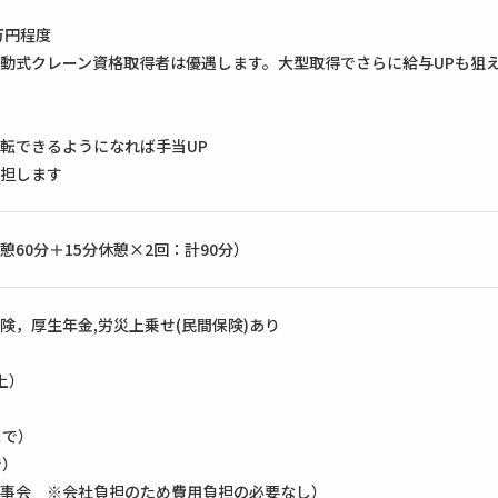
万円程度
動式クレーン資格取得者は優遇します。大型取得でさらに給与UPも狙
転できるようになれば手当UP
担します
休憩60分＋15分休憩×2回：計90分）
険，厚生年金,労災上乗せ(民間保険)あり
上）
まで）
で）
事会 ※会社負担のため費用負担の必要なし）