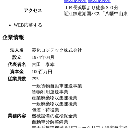
地図を表示
地図を表示
ＪＲ長浜駅より徒歩３０分
アクセス
近江鉄道湖国バス「八幡中山東
WEB応募する
企業情報
法人名
菱化ロジテック株式会社
設立
1974年04月
代表者名
古田 泰幸
資本金
100百万円
従業員数
795
一般貨物自動車運送事業
貨物利用運送事業
産業廃棄物収集運搬業
一般廃棄物収集運搬業
包装・荷役業
業務内容
機械設備の点検保全業
自動車分解整備業
車両系建設機械及びフォークリフト特定自主検