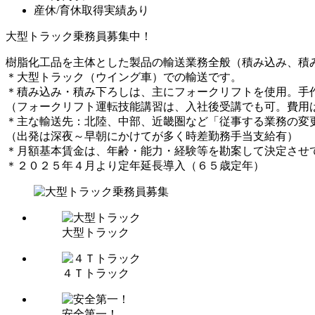
産休/育休取得実績あり
大型トラック乗務員募集中！
樹脂化工品を主体とした製品の輸送業務全般（積み込み、積
＊大型トラック（ウイング車）での輸送です。
＊積み込み・積み下ろしは、主にフォークリフトを使用。手
（フォークリフト運転技能講習は、入社後受講でも可。費用
＊主な輸送先：北陸、中部、近畿圏など「従事する業務の変
（出発は深夜～早朝にかけてが多く時差勤務手当支給有）
＊月額基本賃金は、年齢・能力・経験等を勘案して決定させ
＊２０２５年４月より定年延長導入（６５歳定年）
大型トラック
４Ｔトラック
安全第一！