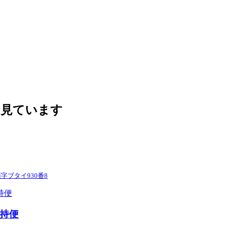
も見ています
ブタイ930番8
持便