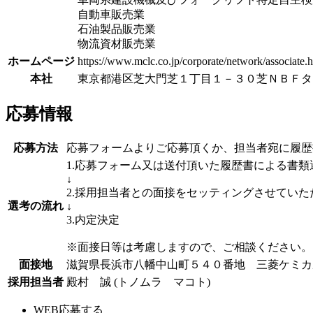
自動車販売業
石油製品販売業
物流資材販売業
ホームページ
https://www.mclc.co.jp/corporate/network/associate.
本社
東京都港区芝大門芝１丁目１－３０芝ＮＢＦタ
応募情報
応募方法
応募フォームよりご応募頂くか、担当者宛に履歴
1.応募フォーム又は送付頂いた履歴書による書
↓
2.採用担当者との面接をセッティングさせていた
選考の流れ
↓
3.内定決定
※面接日等は考慮しますので、ご相談ください。
面接地
滋賀県長浜市八幡中山町５４０番地 三菱ケミカル
採用担当者
殿村 誠 (トノムラ マコト)
WEB応募する