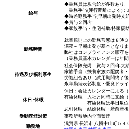
◆乗務員は歩合給が多数あり、
乗務手当(運行距離による)：
給与
◆時差勤務手当(早朝出発時支給
◆賞与２回/年
◆家族手当・住宅補助/持家援
就業規則上の勤務形態は８時３
深夜～早朝出発が基本となりま
勤務時間
弊社はコンプライアンス順守を
（乗務員基本カレンダーは年間
社会保険完備 賞与２回/年支
家族手当（扶養家族の配偶者・
待遇及び福利厚生
労働組合あり（試用期間終了後
永年勤続表彰制度・優良ドライ
休日：会社カレンダーによる（
有給休暇：入社と同時に支給（
休日･休暇
有給休暇は半日単位で取
忌引休暇・結婚休暇・産前産後
受動喫煙対策
事務所敷地内全面禁煙
滋賀県 長浜市 八幡中山町５４
勤務地