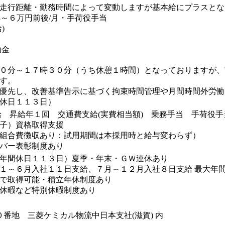
走行距離・勤務時間によって変動しますが基本給にプラスとな
3～６万円前後/月・手荷役手当
)
助金
０分～１７時３０分（うち休憩１時間）となっておりますが、
す。
優先し、改善基準告示に基づく拘束時間管理や月間時間外労働
休日１１３日）
給 昇給年１回 交通費支給(実費相当額) 乗務手当 手荷役
子）資格取得支援
組合費徴収あり：試用期間は本採用時と給与変わらず）
バー表彰制度あり
年間休日１１３日）夏季・年末・ＧＷ連休あり
１～６月入社１１日支給、７月～１２月入社８日支給 最大年
得可能・積立年休制度あり
休暇など特別休暇制度あり
０番地 三菱ケミカル物流中日本支社(滋賀) 内