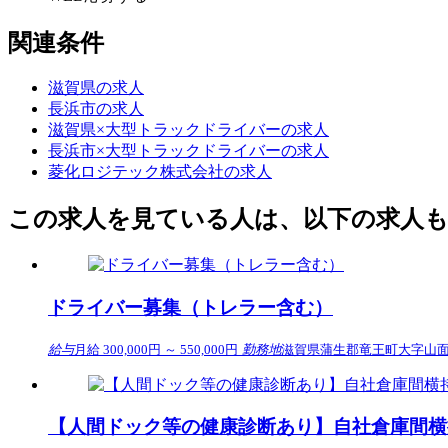
関連条件
滋賀県の求人
長浜市の求人
滋賀県×大型トラックドライバーの求人
長浜市×大型トラックドライバーの求人
菱化ロジテック株式会社の求人
この求人を見ている人は、以下の求人
ドライバー募集（トレラー含む）
給与
月給 300,000円 ～ 550,000円
勤務地
滋賀県蒲生郡竜王町大字山面字
【人間ドック等の健康診断あり】自社倉庫間横