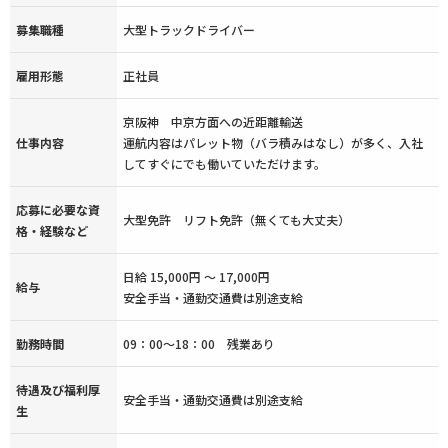
募集職種
大型トラックドライバー
雇用形態
正社員
京阪神 中京方面への近距離輸送
仕事内容
運航内容はパレット物（バラ積みはなし）が多く、入社
してすぐにでも働いていただけます。
応募に必要な資
大型免許 リフト免許（無くても大丈夫）
格・経験など
日給 15,000円 ～ 17,000円
給与
安全手当・通勤交通費は別途支給
勤務時間
09：00～18：00 残業あり
待遇及び福利厚
安全手当・通勤交通費は別途支給
生