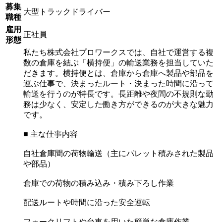
募集
大型トラックドライバー
職種
雇用
正社員
形態
私たち株式会社プロワークスでは、自社で運営する複
数の倉庫を結ぶ「横持便」の輸送業務を担当していた
だきます。横持便とは、倉庫から倉庫へ製品や部品を
運ぶ仕事で、決まったルート・決まった時間に沿って
輸送を行うのが特長です。長距離や夜間の不規則な勤
務は少なく、安定した働き方ができるのが大きな魅力
です。
■ 主な仕事内容
自社倉庫間の荷物輸送（主にパレット積みされた製品
や部品）
倉庫での荷物の積み込み・積み下ろし作業
配送ルートや時間に沿った安全運転
フォークリフトや台車を用いた簡単な倉庫作業