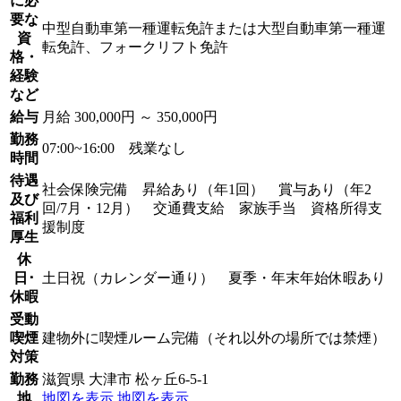
に必
要な
中型自動車第一種運転免許または大型自動車第一種運
資
転免許、フォークリフト免許
格・
経験
など
給与
月給 300,000円 ～ 350,000円
勤務
07:00~16:00 残業なし
時間
待遇
社会保険完備 昇給あり（年1回） 賞与あり（年2
及び
回/7月・12月） 交通費支給 家族手当 資格所得支
福利
援制度
厚生
休
日･
土日祝（カレンダー通り） 夏季・年末年始休暇あり
休暇
受動
喫煙
建物外に喫煙ルーム完備（それ以外の場所では禁煙）
対策
勤務
滋賀県 大津市 松ヶ丘6-5-1
地
地図を表示
地図を表示