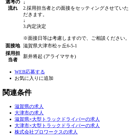
選考の
↓
流れ
2.採用担当者との面接をセッティングさせていた
だきます。
↓
3.内定決定
※面接日等は考慮しますので、ご相談ください。
面接地
滋賀県大津市松ヶ丘6-5-1
採用担
新井将起 (アライマサキ)
当者
WEB応募する
お気に入り
に追加
関連条件
滋賀県の求人
大津市の求人
滋賀県×大型トラックドライバーの求人
大津市×大型トラックドライバーの求人
株式会社プロワークスの求人