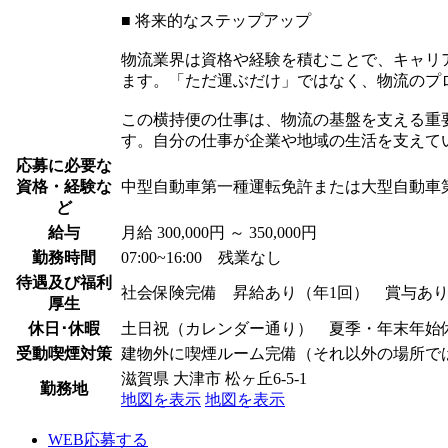
■ 将来的なステップアップ
物流業界は資格や経験を積むことで、キャリ
ます。「ただ運ぶだけ」ではなく、物流のプ
この横持便の仕事は、物流の基盤を支える重
す。自分の仕事が企業や地域の生活を支えて
応募に必要な
資格・経験な
中型自動車第一種運転免許または大型自動車
ど
給与
月給 300,000円 ～ 350,000円
勤務時間
07:00~16:00 残業なし
待遇及び福利
社会保険完備 昇給あり（年1回） 賞与あり
厚生
休日･休暇
土日祝（カレンダー通り） 夏季・年末年始
受動喫煙対策
建物外に喫煙ルーム完備（それ以外の場所で
滋賀県 大津市 松ヶ丘6-5-1
勤務地
地図を表示
地図を表示
WEB応募する