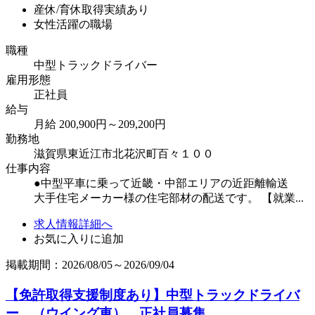
産休/育休取得実績あり
女性活躍の職場
職種
中型トラックドライバー
雇用形態
正社員
給与
月給 200,900円～209,200円
勤務地
滋賀県東近江市北花沢町百々１００
仕事内容
●中型平車に乗って近畿・中部エリアの近距離輸送
大手住宅メーカー様の住宅部材の配送です。 【就業...
求人情報詳細へ
お気に入りに追加
掲載期間：2026/08/05～2026/09/04
【免許取得支援制度あり】中型トラックドライバ
ー （ウイング車） 正社員募集