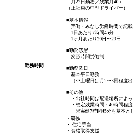
月22日勤務／残業月40h
（正社員の中型ドライバー）
■基本情報
実働・みなし労働時間で記載
1日あたり7時間45分
1ヶ月あたり20日〜23日
■勤務形態
変形時間労働制
勤務時間
■勤務曜日
基本平日勤務
（※土曜日は月2〜3回程度出
■その他
・出社時間は配送場所によっ
・想定残業時間：40時間程度
※実働7時間45分を基本と
・研修
・ 住宅手当
・資格取得支援