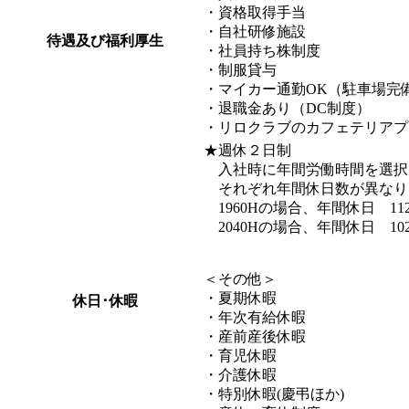
・資格取得手当
・自社研修施設
待遇及び福利厚生
・社員持ち株制度
・制服貸与
・マイカー通勤OK（駐車場完
・退職金あり（DC制度）
・リロクラブのカフェテリアプ
★週休２日制
入社時に年間労働時間を選択いただ
それぞれ年間休日数が異なり
1960Hの場合、年間休日 11
2040Hの場合、年間休日 10
＜その他＞
・夏期休暇
休日･休暇
・年次有給休暇
・産前産後休暇
・育児休暇
・介護休暇
・特別休暇(慶弔ほか)