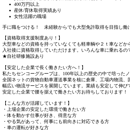
400万円以上
産休/育休取得実績あり
女性活躍の職場
手に職をつける！ 未経験からでも大型免許取得を目指し働
【資格取得支援制度あり！】
大型車などの資格を持っていなくても軽車輌や２ｔ車などか
入社後に資格取得していただけます。いろんな車に乗れるの
★自社研修施設あり
【安定した企業で長く働きたい方へ！】
私たちセンコーグループは、100年以上の歴史の中で培った
全国ネットの貨物自動車運送事業を核に倉庫、工場内物流、
幅広い物流サービスを展開しています。業績も安定して伸び
安定した企業で腰を据えて働きたい方お待ちしております！
【こんな方が活躍しています！】
・上場企業の安定した環境で働きたい方
・体を動かす仕事が好き、得意な方
・やる気があって、何事にも前向きに対応できる方
・車の運転が好きな方