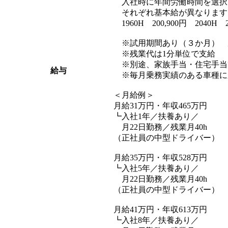
入社時に年間労働時間を選択いただ
それぞれ基本給が異なります
1960H 200,900円 2040H 2
※試用期間あり（３か月） 
※残業代は1分単位で支給
※別途、家族手当・住宅手当
給与
※毎月乗務実績のある車種に
＜月給例＞
月給31万円・年収465万円
┗入社1年／扶養あり／
月22日勤務／残業月40h
（正社員の中型ドライバー）
月給35万円・年収528万円
┗入社5年／扶養あり／
月22日勤務／残業月40h
（正社員の中型ドライバー）
月給41万円・年収613万円
┗入社8年／扶養あり／