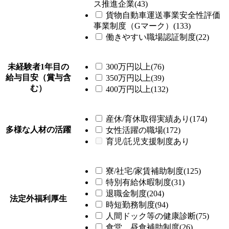
ス推進企業(43)
貨物自動車運送事業安全性評価
事業制度（Gマーク）(133)
働きやすい職場認証制度(22)
未経験者1年目の
300万円以上(76)
給与目安（賞与含
350万円以上(39)
む）
400万円以上(132)
産休/育休取得実績あり(174)
多様な人材の活躍
女性活躍の職場(172)
育児/託児支援制度あり
寮/社宅/家賃補助制度(125)
特別有給休暇制度(31)
退職金制度(204)
法定外福利厚生
時短勤務制度(94)
人間ドック等の健康診断(75)
食堂、昼食補助制度(26)