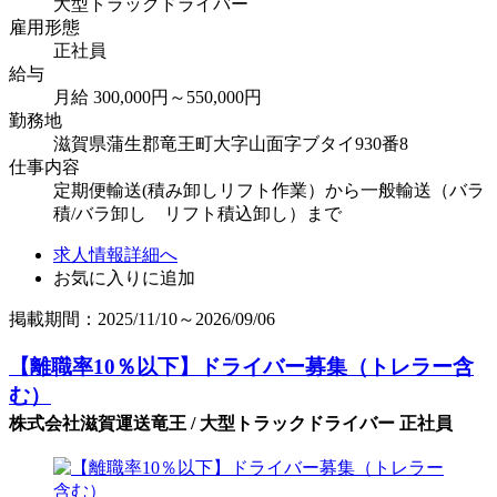
大型トラックドライバー
雇用形態
正社員
給与
月給 300,000円～550,000円
勤務地
滋賀県蒲生郡竜王町大字山面字ブタイ930番8
仕事内容
定期便輸送(積み卸しリフト作業）から一般輸送（バラ
積/バラ卸し リフト積込卸し）まで
求人情報詳細へ
お気に入りに追加
掲載期間：2025/11/10～2026/09/06
【離職率10％以下】ドライバー募集（トレラー含
む）
株式会社滋賀運送竜王 / 大型トラックドライバー 正社員