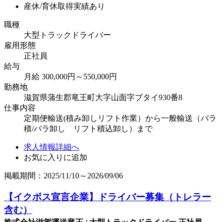
産休/育休取得実績あり
職種
大型トラックドライバー
雇用形態
正社員
給与
月給 300,000円～550,000円
勤務地
滋賀県蒲生郡竜王町大字山面字ブタイ930番8
仕事内容
定期便輸送(積み卸しリフト作業）から一般輸送（バラ
積/バラ卸し リフト積込卸し）まで
求人情報詳細へ
お気に入りに追加
掲載期間：2025/11/10～2026/09/06
【イクボス宣言企業】ドライバー募集（トレラー
含む）