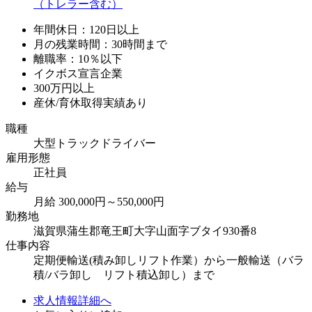
年間休日：120日以上
月の残業時間：30時間まで
離職率：10％以下
イクボス宣言企業
300万円以上
産休/育休取得実績あり
職種
大型トラックドライバー
雇用形態
正社員
給与
月給 300,000円～550,000円
勤務地
滋賀県蒲生郡竜王町大字山面字ブタイ930番8
仕事内容
定期便輸送(積み卸しリフト作業）から一般輸送（バラ
積/バラ卸し リフト積込卸し）まで
求人情報詳細へ