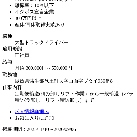
離職率：10％以下
イクボス宣言企業
300万円以上
産休/育休取得実績あり
職種
大型トラックドライバー
雇用形態
正社員
給与
月給 300,000円～550,000円
勤務地
滋賀県蒲生郡竜王町大字山面字ブタイ930番8
仕事内容
定期便輸送(積み卸しリフト作業）から一般輸送（バラ
積/バラ卸し リフト積込卸し）まで
求人情報詳細へ
お気に入りに追加
掲載期間：2025/11/10～2026/09/06