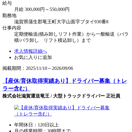
給与
月給 300,000円～550,000円
勤務地
滋賀県蒲生郡竜王町大字山面字ブタイ930番8
仕事内容
定期便輸送(積み卸しリフト作業）から一般輸送（バラ
積/バラ卸し リフト積込卸し）まで
求人情報詳細へ
お気に入りに追加
掲載期間：2025/11/10～2026/09/06
【産休/育休取得実績あり】ドライバー募集（トレ
ラー含む）
株式会社滋賀運送竜王 / 大型トラックドライバー 正社員
年間休日：120日以上
月の残業時間：30時間まで