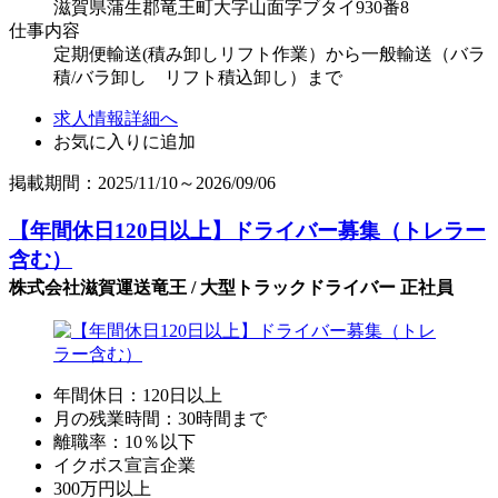
滋賀県蒲生郡竜王町大字山面字ブタイ930番8
仕事内容
定期便輸送(積み卸しリフト作業）から一般輸送（バラ
積/バラ卸し リフト積込卸し）まで
求人情報詳細へ
お気に入りに追加
掲載期間：2025/11/10～2026/09/06
【年間休日120日以上】ドライバー募集（トレラー
含む）
株式会社滋賀運送竜王 / 大型トラックドライバー 正社員
年間休日：120日以上
月の残業時間：30時間まで
離職率：10％以下
イクボス宣言企業
300万円以上