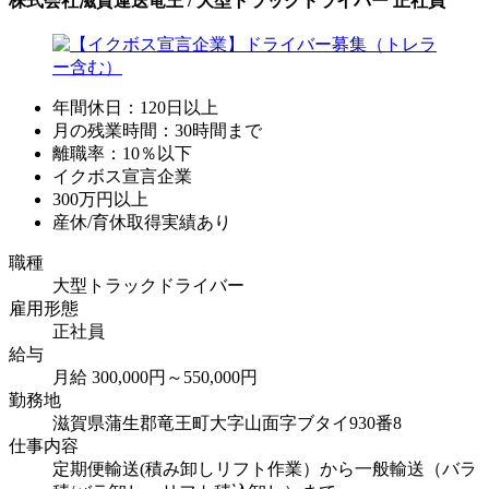
株式会社滋賀運送竜王 / 大型トラックドライバー 正社員
年間休日：120日以上
月の残業時間：30時間まで
離職率：10％以下
イクボス宣言企業
300万円以上
産休/育休取得実績あり
職種
大型トラックドライバー
雇用形態
正社員
給与
月給 300,000円～550,000円
勤務地
滋賀県蒲生郡竜王町大字山面字ブタイ930番8
仕事内容
定期便輸送(積み卸しリフト作業）から一般輸送（バラ