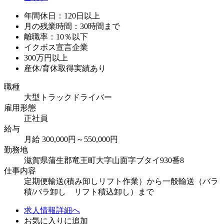
年間休日：120日以上
月の残業時間：30時間まで
離職率：10％以下
イクボス宣言企業
300万円以上
産休/育休取得実績あり
職種
大型トラックドライバー
雇用形態
正社員
給与
月給 300,000円～550,000円
勤務地
滋賀県蒲生郡竜王町大字山面字ブタイ930番8
仕事内容
定期便輸送(積み卸しリフト作業）から一般輸送（バラ
積/バラ卸し リフト積込卸し）まで
求人情報詳細へ
お気に入りに追加