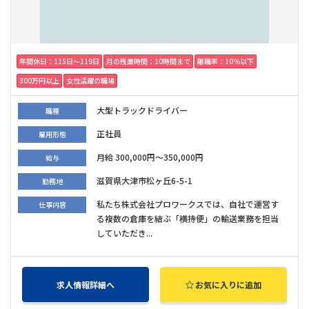
年間休日：115日〜119日
月の残業時間：10時間まで
離職率：10％以下
300万円以上
女性活躍の職場
大型トラックドライバー
職種
正社員
雇用形態
月給 300,000円～350,000円
給与
滋賀県大津市松ヶ丘6-5-1
勤務地
私たち株式会社プロワークスでは、自社で運営す
仕事内容
る複数の倉庫を結ぶ「横持便」の輸送業務を担当
していただき...
求人情報詳細へ
お気に入りに追加