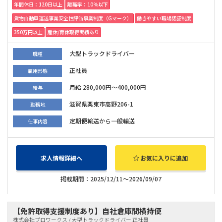
年間休日：120日以上
離職率：10％以下
貨物自動車運送事業安全性評価事業制度（Gマーク）
働きやすい職場認証制度
350万円以上
産休/育休取得実績あり
大型トラックドライバー
職種
正社員
雇用形態
月給 280,000円～400,000円
給与
滋賀県栗東市高野206-1
勤務地
定期便輸送から一般輸送
仕事内容
求人情報詳細へ
お気に入りに追加
掲載期間：2025/12/11～2026/09/07
【免許取得支援制度あり】自社倉庫間横持便
株式会社プロワークス / 大型トラックドライバー 正社員