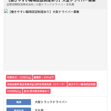
滋賀協同物流株式会社 / 大型トラックドライバー 正社員
年間休日：120日以上
離職率：10％以下
貨物自動車運送事業安全性評価事業制度（Gマーク）
働きやすい職場認証制度
350万円以上
産休/育休取得実績あり
大型トラックドライバー
職種
正社員
雇用形態