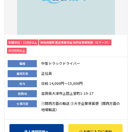
年間休日：120日以上
貨物自動車運送事業安全性評価事業制度（Gマーク）
350万円以上
中型トラックドライバー
職種
正社員
雇用形態
日給 14,000円～15,000円
給与
滋賀県大津市上田上堂町1-19-27
勤務地
①関西方面の輸送 ②大手企業専属便（関西方面の
仕事内容
地場輸送）
求人情報詳細へ
お気に入りに追加