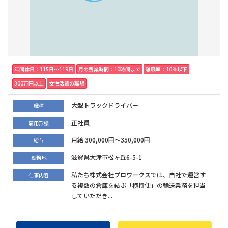
年間休日：115日〜119日
月の残業時間：10時間まで
離職率：10％以下
300万円以上
女性活躍の職場
大型トラックドライバー
職種
正社員
雇用形態
月給 300,000円～350,000円
給与
滋賀県大津市松ヶ丘6-5-1
勤務地
私たち株式会社プロワークスでは、自社で運営す
仕事内容
る複数の倉庫を結ぶ「横持便」の輸送業務を担当
していただき...