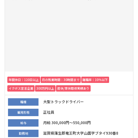
年間休日：120日以上
月の残業時間：30時間まで
離職率：10％以下
イクボス宣言企業
300万円以上
産休/育休取得実績あり
大型トラックドライバー
職種
正社員
雇用形態
月給 300,000円～550,000円
給与
滋賀県蒲生郡竜王町大字山面字ブタイ930番8
勤務地