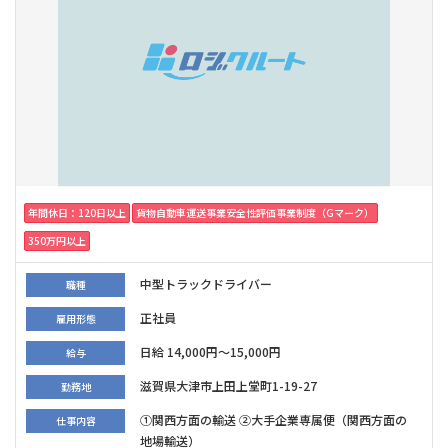
年間休日：120日以上
貨物自動車運送事業安全性評価事業制度（Gマーク）
350万円以上
中型トラックドライバー
職種
正社員
雇用形態
日給 14,000円～15,000円
給与
滋賀県大津市上田上堂町1-19-27
勤務地
①関西方面の輸送 ②大手企業専属便（関西方面の
仕事内容
地場輸送）