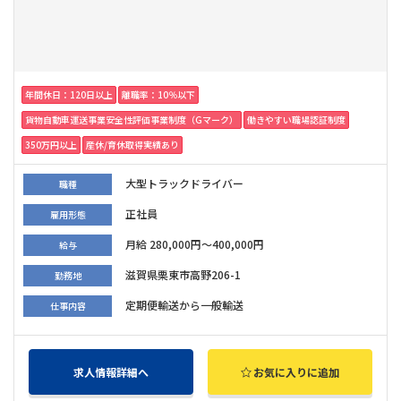
年間休日：120日以上
離職率：10％以下
貨物自動車運送事業安全性評価事業制度（Gマーク）
働きやすい職場認証制度
350万円以上
産休/育休取得実績あり
大型トラックドライバー
職種
正社員
雇用形態
月給 280,000円～400,000円
給与
滋賀県栗東市高野206-1
勤務地
定期便輸送から一般輸送
仕事内容
求人情報詳細へ
お気に入りに追加