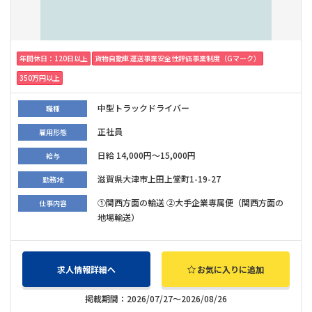
年間休日：120日以上
貨物自動車運送事業安全性評価事業制度（Gマーク）
350万円以上
中型トラックドライバー
職種
正社員
雇用形態
日給 14,000円～15,000円
給与
滋賀県大津市上田上堂町1-19-27
勤務地
①関西方面の輸送 ②大手企業専属便（関西方面の
仕事内容
地場輸送）
求人情報詳細へ
お気に入りに追加
掲載期間：2026/07/27～2026/08/26