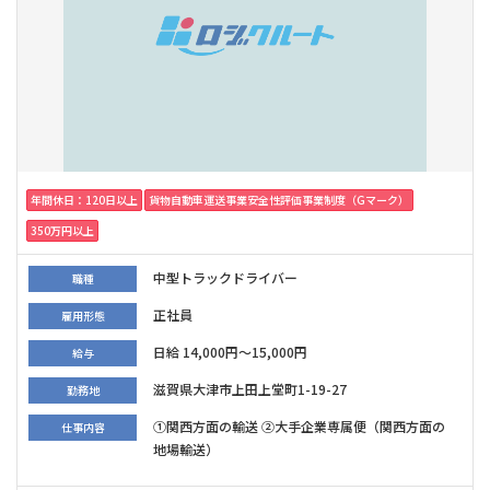
年間休日：120日以上
貨物自動車運送事業安全性評価事業制度（Gマーク）
350万円以上
中型トラックドライバー
職種
正社員
雇用形態
日給 14,000円～15,000円
給与
滋賀県大津市上田上堂町1-19-27
勤務地
①関西方面の輸送 ②大手企業専属便（関西方面の
仕事内容
地場輸送）