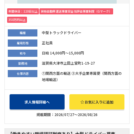
年間休日：120日以上
貨物自動車運送事業安全性評価事業制度（Gマーク）
350万円以上
中型トラックドライバー
職種
正社員
雇用形態
日給 14,000円～15,000円
給与
滋賀県大津市上田上堂町1-19-27
勤務地
①関西方面の輸送 ②大手企業専属便（関西方面の
仕事内容
地場輸送）
求人情報詳細へ
お気に入りに追加
掲載期間：2026/07/27～2026/08/26
【働きやすい職場認証制度あり】大型ドライバー募集