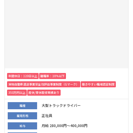
年間休日：120日以上
離職率：10％以下
貨物自動車運送事業安全性評価事業制度（Gマーク）
働きやすい職場認証制度
350万円以上
産休/育休取得実績あり
大型トラックドライバー
職種
正社員
雇用形態
月給 280,000円～400,000円
給与