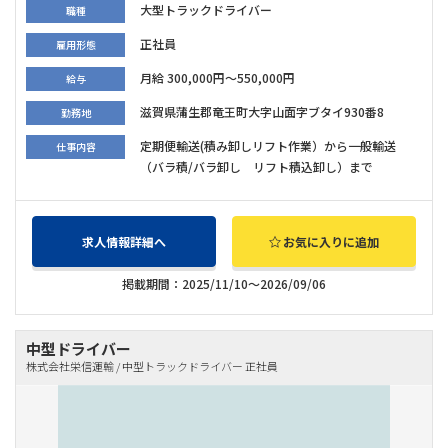
大型トラックドライバー
職種
正社員
雇用形態
月給 300,000円～550,000円
給与
滋賀県蒲生郡竜王町大字山面字ブタイ930番8
勤務地
定期便輸送(積み卸しリフト作業）から一般輸送
仕事内容
（バラ積/バラ卸し リフト積込卸し）まで
求人情報詳細へ
お気に入りに追加
掲載期間：2025/11/10～2026/09/06
中型ドライバー
株式会社栄信運輸 / 中型トラックドライバー 正社員