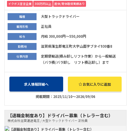
イクボス宣言企業
300万円以上
産休/育休取得実績あり
大型トラックドライバー
職種
正社員
雇用形態
月給 300,000円～550,000円
給与
滋賀県蒲生郡竜王町大字山面字ブタイ930番8
勤務地
定期便輸送(積み卸しリフト作業）から一般輸送
仕事内容
（バラ積/バラ卸し リフト積込卸し）まで
求人情報詳細へ
お気に入りに追加
掲載期間：2025/11/10～2026/09/06
【退職金制度あり】ドライバー募集（トレラー含む）
株式会社滋賀運送竜王 / 大型トラックドライバー 正社員