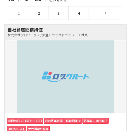
1
2
3
4
自社倉庫間横持便
株式会社プロワークス / 大型トラックドライバー 正社員
年間休日：115日〜119日
月の残業時間：10時間まで
離職率：10％以下
300万円以上
女性活躍の職場