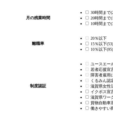
30時間まで(2
月の残業時間
20時間まで(1
10時間まで(3
20％以下
離職率
15％以下(53
10％以下(95
ユースエー
若者応援宣
障害者雇用
くるみん認
制度認証
滋賀県女性
イクボス宣言企
滋賀県ワーク
貨物自動車運
働きやすい職