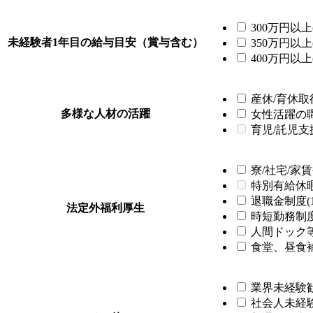
300万円以上(
未経験者1年目の給与目安（賞与含む）
350万円以上(
400万円以上(
産休/育休取得
多様な人材の活躍
女性活躍の職場
育児/託児支
寮/社宅/家賃
特別有給休
退職金制度(1
法定外福利厚生
時短勤務制度(
人間ドック等
食堂、昼食補
業界未経験歓迎
社会人未経験歓