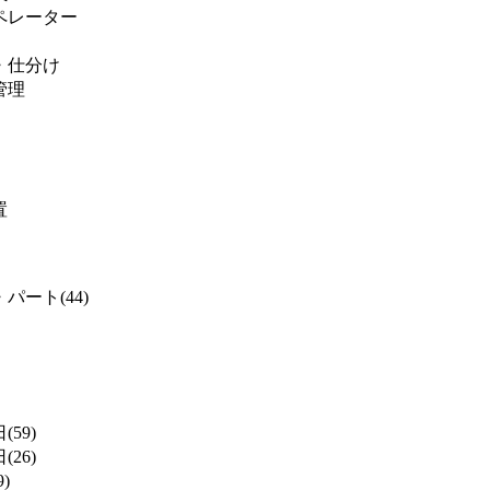
ペレーター
・仕分け
管理
置
パート(44)
(59)
(26)
)