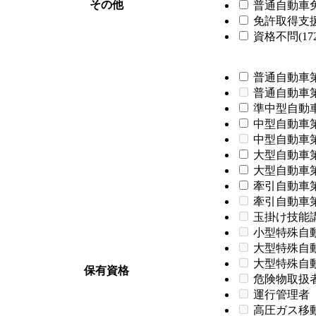
その他
普通自動車免
免許取得支援制
資格不問(172
普通自動車第
普通自動車
準中型自動車
中型自動車第
中型自動車
大型自動車第
大型自動車第
牽引自動車第
牽引自動車
玉掛け技能
小型特殊自
大型特殊自
大型特殊自
保有資格
危険物取扱
運行管理者
高圧ガス移