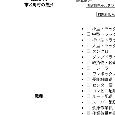
市区町村の選択
小型トラック
中型トラック
準中型トラ
大型トラック
タンクロー
ダンプドライバ
軽貨物・軽
トレーラー
ワンボック
長距離輸送
センター便
コンビニ配
職種
ルート配送
スーパー配
倉庫作業員
作業兼乗務