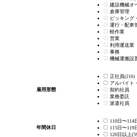
建設機械オ
倉庫管理
ピッキング
運行・配車
軽作業
営業
利用運送業
事務
機械運搬設
正社員(216)
アルバイト・
雇用形態
契約社員
業務委託
派遣社員
110日〜114日
年間休日
115日〜119日
120日以上(59