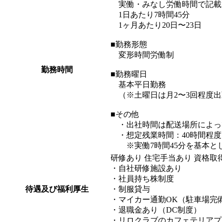
実働・みなし労働時間で記載
1日あたり7時間45分
1ヶ月あたり20日〜23日
■勤務形態
変形時間労働制
勤務時間
■勤務曜日
基本平日勤務
（※土曜日は月2〜3回程度出
■その他
・出社時間は配送場所によっ
・想定残業時間：40時間程度
※実働7時間45分を基本と
研修あり 住宅手当あり 資格取
・自社研修施設あり
・社員持ち株制度
待遇及び福利厚生
・制服貸与
・マイカー通勤OK（駐車場完
・退職金あり（DC制度）
・リロクラブのカフェテリアプ