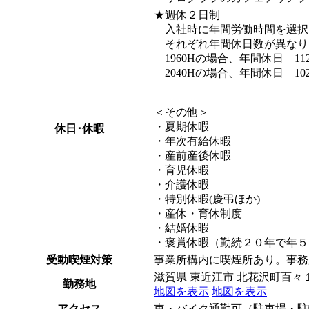
★週休２日制
入社時に年間労働時間を選択いただ
それぞれ年間休日数が異なり
1960Hの場合、年間休日 11
2040Hの場合、年間休日 10
＜その他＞
・夏期休暇
休日･休暇
・年次有給休暇
・産前産後休暇
・育児休暇
・介護休暇
・特別休暇(慶弔ほか)
・産休・育休制度
・結婚休暇
・褒賞休暇（勤続２０年で年５
受動喫煙対策
事業所構内に喫煙所あり。事務
滋賀県 東近江市 北花沢町百々
勤務地
地図を表示
地図を表示
アクセス
車・バイク通勤可（駐車場・駐