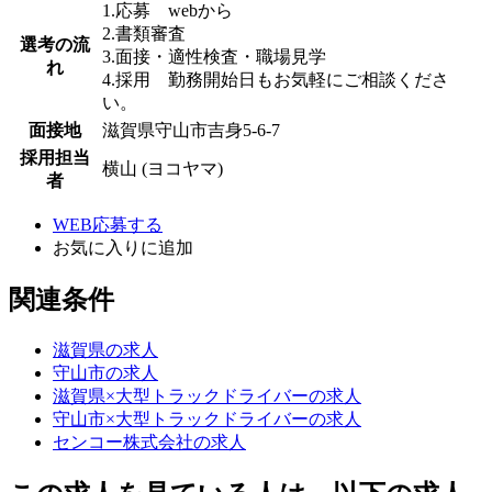
1.応募 webから
2.書類審査
選考の流
3.面接・適性検査・職場見学
れ
4.採用 勤務開始日もお気軽にご相談くださ
い。
面接地
滋賀県守山市吉身5-6-7
採用担当
横山 (ヨコヤマ)
者
WEB応募する
お気に入り
に追加
関連条件
滋賀県の求人
守山市の求人
滋賀県×大型トラックドライバーの求人
守山市×大型トラックドライバーの求人
センコー株式会社の求人