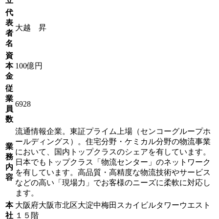
立
代
表
大越 昇
者
名
資
本
100億円
金
従
業
6928
員
数
流通情報企業。東証プライム上場（センコーグループホ
ールディングス）。住宅分野・ケミカル分野の物流事業
業
において、国内トップクラスのシェアを有しています。
務
日本でもトップクラス「物流センター」のネットワーク
内
を有しています。高品質・高精度な物流技術やサービス
容
などの高い「現場力」でお客様のニーズに柔軟に対応し
ます。
本
大阪府大阪市北区大淀中梅田スカイビルタワーウエスト
社
１５階