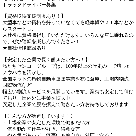
トラックドライバー募集
【資格取得支援制度あり！】
大型車などの資格を持っていなくても軽車輌や２ｔ車などか
らスタートし、
入社後に資格取得していただけます。いろんな車に乗れるの
で、ぜひ運転を楽しんでください！
★自社研修施設あり
【安定した企業で長く働きたい方へ！】
私たちセンコーグループは、100年以上の歴史の中で培った
ノウハウを活かし、
全国ネットの貨物自動車運送事業を核に倉庫、工場内物流、
国際物流など
幅広い物流サービスを展開しています。業績も安定して伸び
ており、国内外に事業を拡大中。
安定した企業で腰を据えて働きたい方お待ちしております！
【こんな方が活躍しています！】
・上場企業の安定した環境で働きたい方
・体を動かす仕事が好き、得意な方
・やる気があって、何事にも前向きに対応できる方