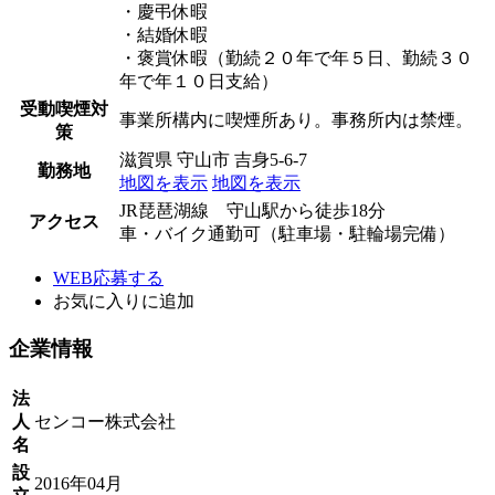
・慶弔休暇
・結婚休暇
・褒賞休暇（勤続２０年で年５日、勤続３０
年で年１０日支給）
受動喫煙対
事業所構内に喫煙所あり。事務所内は禁煙。
策
滋賀県 守山市 吉身5-6-7
勤務地
地図を表示
地図を表示
JR琵琶湖線 守山駅から徒歩18分
アクセス
車・バイク通勤可（駐車場・駐輪場完備）
WEB応募する
お気に入り
に追加
企業情報
法
人
センコー株式会社
名
設
2016年04月