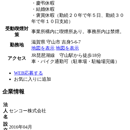
・慶弔休暇
・結婚休暇
・褒賞休暇（勤続２０年で年５日、勤続３０
年で年１０日支給）
受動喫煙対
事業所構内に喫煙所あり。事務所内は禁煙。
策
滋賀県 守山市 吉身5-6-7
勤務地
地図を表示
地図を表示
JR琵琶湖線 守山駅から徒歩18分
アクセス
車・バイク通勤可（駐車場・駐輪場完備）
WEB応募する
お気に入り
に追加
企業情報
法
人
センコー株式会社
名
設
2016年04月