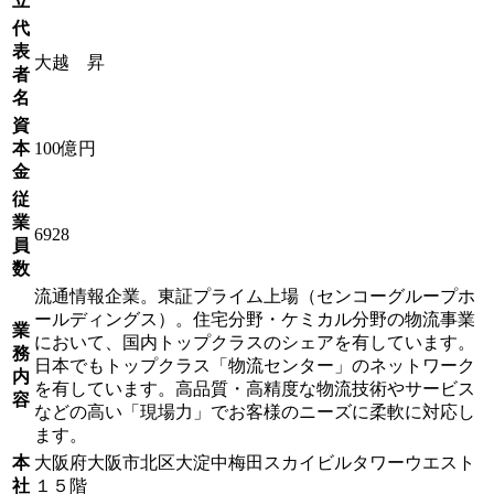
立
代
表
大越 昇
者
名
資
本
100億円
金
従
業
6928
員
数
流通情報企業。東証プライム上場（センコーグループホ
ールディングス）。住宅分野・ケミカル分野の物流事業
業
において、国内トップクラスのシェアを有しています。
務
日本でもトップクラス「物流センター」のネットワーク
内
を有しています。高品質・高精度な物流技術やサービス
容
などの高い「現場力」でお客様のニーズに柔軟に対応し
ます。
本
大阪府大阪市北区大淀中梅田スカイビルタワーウエスト
社
１５階