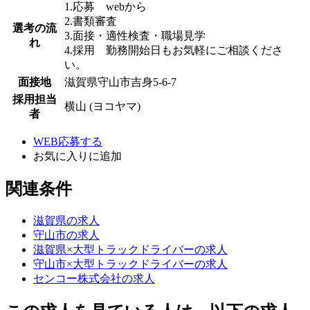
1.応募 webから
2.書類審査
選考の流
3.面接・適性検査・職場見学
れ
4.採用 勤務開始日もお気軽にご相談くださ
い。
面接地
滋賀県守山市吉身5-6-7
採用担当
横山 (ヨコヤマ)
者
WEB応募する
お気に入り
に追加
関連条件
滋賀県の求人
守山市の求人
滋賀県×大型トラックドライバーの求人
守山市×大型トラックドライバーの求人
センコー株式会社の求人