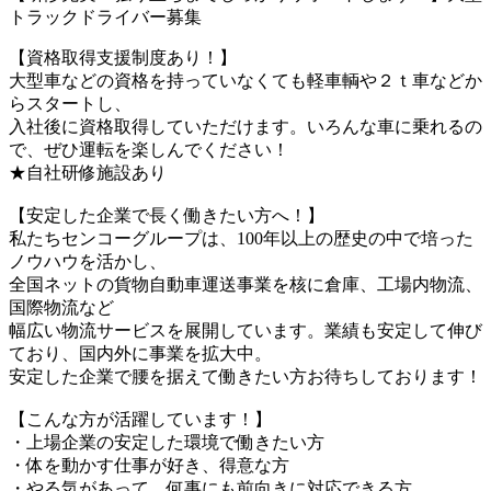
トラックドライバー募集
【資格取得支援制度あり！】
大型車などの資格を持っていなくても軽車輌や２ｔ車などか
らスタートし、
入社後に資格取得していただけます。いろんな車に乗れるの
で、ぜひ運転を楽しんでください！
★自社研修施設あり
【安定した企業で長く働きたい方へ！】
私たちセンコーグループは、100年以上の歴史の中で培った
ノウハウを活かし、
全国ネットの貨物自動車運送事業を核に倉庫、工場内物流、
国際物流など
幅広い物流サービスを展開しています。業績も安定して伸び
ており、国内外に事業を拡大中。
安定した企業で腰を据えて働きたい方お待ちしております！
【こんな方が活躍しています！】
・上場企業の安定した環境で働きたい方
・体を動かす仕事が好き、得意な方
・やる気があって、何事にも前向きに対応できる方