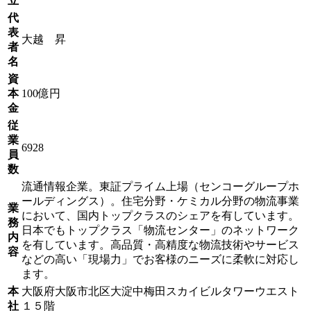
立
代
表
大越 昇
者
名
資
本
100億円
金
従
業
6928
員
数
流通情報企業。東証プライム上場（センコーグループホ
ールディングス）。住宅分野・ケミカル分野の物流事業
業
において、国内トップクラスのシェアを有しています。
務
日本でもトップクラス「物流センター」のネットワーク
内
を有しています。高品質・高精度な物流技術やサービス
容
などの高い「現場力」でお客様のニーズに柔軟に対応し
ます。
本
大阪府大阪市北区大淀中梅田スカイビルタワーウエスト
社
１５階