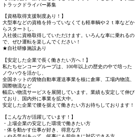
トラックドライバー募集
【資格取得支援制度あり！】
大型車などの資格を持っていなくても軽車輌や２ｔ車などか
らスタートし、
入社後に資格取得していただけます。いろんな車に乗れるの
で、ぜひ運転を楽しんでください！
★自社研修施設あり
【安定した企業で長く働きたい方へ！】
私たちセンコーグループは、100年以上の歴史の中で培った
ノウハウを活かし、
全国ネットの貨物自動車運送事業を核に倉庫、工場内物流、
国際物流など
幅広い物流サービスを展開しています。業績も安定して伸び
ており、国内外に事業を拡大中。
安定した企業で腰を据えて働きたい方お待ちしております！
【こんな方が活躍しています！】
・上場企業の安定した環境で働きたい方
・体を動かす仕事が好き、得意な方
・やる気があって、何事にも前向きに対応できる方