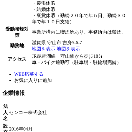
・慶弔休暇
・結婚休暇
・褒賞休暇（勤続２０年で年５日、勤続３０
年で年１０日支給）
受動喫煙対
事業所構内に喫煙所あり。事務所内は禁煙。
策
滋賀県 守山市 吉身5-6-7
勤務地
地図を表示
地図を表示
JR琵琶湖線 守山駅から徒歩18分
アクセス
車・バイク通勤可（駐車場・駐輪場完備）
WEB応募する
お気に入り
に追加
企業情報
法
人
センコー株式会社
名
設
2016年04月