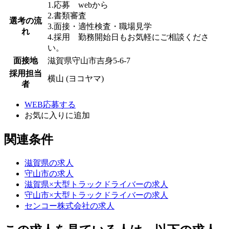
1.応募 webから
2.書類審査
選考の流
3.面接・適性検査・職場見学
れ
4.採用 勤務開始日もお気軽にご相談くださ
い。
面接地
滋賀県守山市吉身5-6-7
採用担当
横山 (ヨコヤマ)
者
WEB応募する
お気に入り
に追加
関連条件
滋賀県の求人
守山市の求人
滋賀県×大型トラックドライバーの求人
守山市×大型トラックドライバーの求人
センコー株式会社の求人