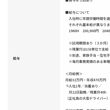
■賞与年３回あり
■給与について
入社時に年間労働時間を選択いた
それぞれ基本給が異なりま
1960H 200,900円 2040
※試用期間あり（３か月）
※残業代は1分単位で支給
※別途、家族手当・住宅手
給与
※毎月乗務実績のある車種
＜月給例＞
月給32万円・年収470万円
┗入社1年／扶養あり／
月22日勤務／残業月40h
（正社員の大型ドライバー）