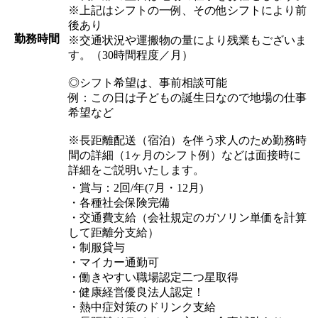
※上記はシフトの一例、その他シフトにより前
後あり
勤務時間
※交通状況や運搬物の量により残業もございま
す。（30時間程度／月）
◎シフト希望は、事前相談可能
例：この日は子どもの誕生日なので地場の仕事
希望など
※長距離配送（宿泊）を伴う求人のため勤務時
間の詳細（1ヶ月のシフト例）などは面接時に
詳細をご説明いたします。
・賞与：2回/年(7月・12月)
・各種社会保険完備
・交通費支給（会社規定のガソリン単価を計算
して距離分支給）
・制服貸与
・マイカー通勤可
・働きやすい職場認定二つ星取得
・健康経営優良法人認定！
・熱中症対策のドリンク支給