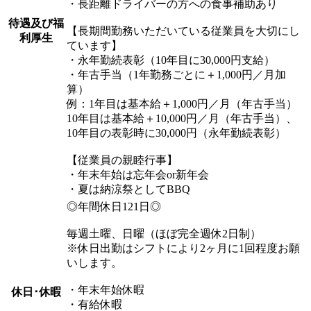
・長距離ドライバーの方への食事補助あり
待遇及び福
【長期間勤務いただいている従業員を大切にし
利厚生
ています】
・永年勤続表彰（10年目に30,000円支給）
・年古手当（1年勤務ごとに＋1,000円／月加
算）
例：1年目は基本給＋1,000円／月（年古手当）
10年目は基本給＋10,000円／月（年古手当）、
10年目の表彰時に30,000円（永年勤続表彰）
【従業員の親睦行事】
・年末年始は忘年会or新年会
・夏は納涼祭としてBBQ
◎年間休日121日◎
毎週土曜、日曜（ほぼ完全週休2日制）
※休日出勤はシフトにより2ヶ月に1回程度お願
いします。
・年末年始休暇
休日･休暇
・有給休暇