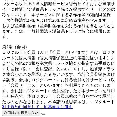
ンターネット上の求人情報サービス総合サイトおよび当該サ
イトに付随して滋賀県トラック協会が提供するサービスの総
称をいいます。本サービスに関する著作権等の知的財産権
（著作権法第27条および第28条に定める権利を含みます。）
および産業財産権（産業財産権を受ける権利を含むものとし
ます。）は、一般社団法人滋賀県トラック協会に帰属しま
す。
第2条（会員）
ロジクルート会員（以下「会員」といいます）とは、ロジク
ルートに個人情報（個人情報保護法上の定義に従います）お
よびその他の情報を滋賀県トラック協会が指定する手続きに
より登録（以下「会員登録」といいます）し、滋賀県トラッ
ク協会がこれを承認した者をいいます。当該会員登録および
承認後、会員はロジクルートにおける会員向けサービス（以
下「会員サービス」といいます）を利用できるものとしま
す。会員はロジクルートに会員登録または本サービスを利用
した時点で、本ロジクルート会員規約の内容をすべて承諾し
たものとみなされます。不承諾の意思表示は、ロジクルート
利用規約に同意して、応募画面に進む
への会員登録しないことをもってのみ認められるものとしま
す。
利用規約に同意しない