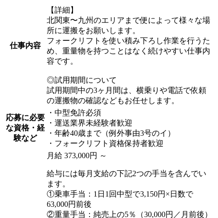
【詳細】
北関東〜九州のエリアまで便によって様々な場
所に運搬をお願いします。
フォークリフトを使い積み下ろし作業を行うた
仕事内容
め、重量物を持つことはなく続けやすい仕事内
容です。
◎試用期間について
試用期間中の3ヶ月間は、横乗りや電話で依頼
の運搬物の確認などもお任せします。
・中型免許必須
応募に必要
・運送業界未経験者歓迎
な資格・経
・年齢40歳まで（例外事由3号のイ）
験など
・フォークリフト資格保持者歓迎
月給 373,000円 ～
給与には毎月支給の下記2つの手当を含んでい
ます。
①乗車手当：1日1回中型で3,150円×日数で
63,000円前後
②重量手当：純売上の5％（30,000円／月前後）