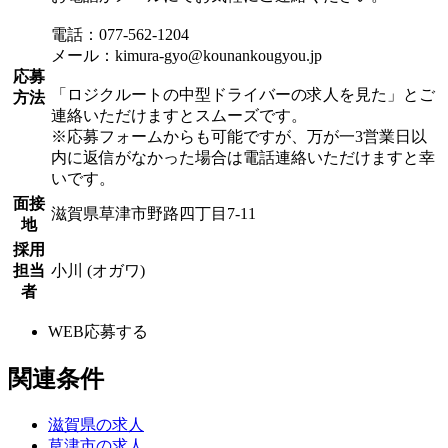
電話：077-562-1204
メール：kimura-gyo@kounankougyou.jp
応募
「ロジクルートの中型ドライバーの求人を見た」とご
方法
連絡いただけますとスムーズです。
※応募フォームからも可能ですが、万が一3営業日以
内に返信がなかった場合は電話連絡いただけますと幸
いです。
面接
滋賀県草津市野路四丁目7-11
地
採用
担当
小川 (オガワ)
者
WEB応募する
関連条件
滋賀県の求人
草津市の求人