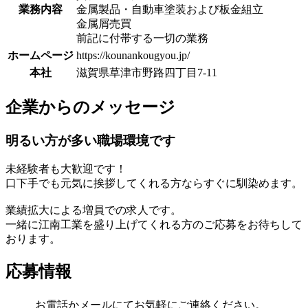
業務内容
金属製品・自動車塗装および板金組立
金属屑売買
前記に付帯する一切の業務
ホームページ
https://kounankougyou.jp/
本社
滋賀県草津市野路四丁目7-11
企業からのメッセージ
明るい方が多い職場環境です
未経験者も大歓迎です！
口下手でも元気に挨拶してくれる方ならすぐに馴染めます。
業績拡大による増員での求人です。
一緒に江南工業を盛り上げてくれる方のご応募をお待ちして
おります。
応募情報
お電話かメールにてお気軽にご連絡ください。