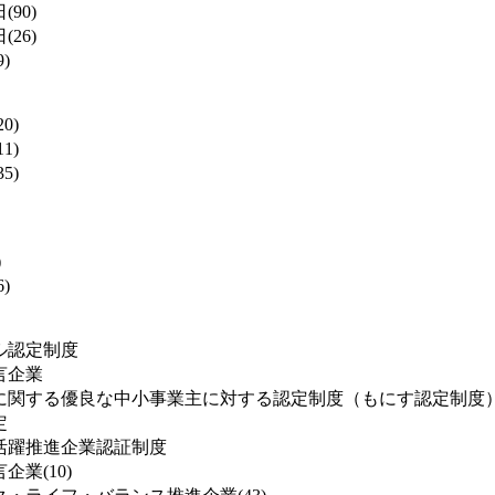
(90)
(26)
)
0)
1)
5)
)
)
ル認定制度
言企業
に関する優良な中小事業主に対する認定制度（もにす認定制度
定
活躍推進企業認証制度
業(10)