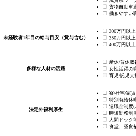
滋賀県ワーク
貨物自動車運
働きやすい職
300万円以上(
未経験者1年目の給与目安（賞与含む）
350万円以上(
400万円以上(
産休/育休取得
多様な人材の活躍
女性活躍の職場
育児/託児支
寮/社宅/家賃
特別有給休暇制
退職金制度(2
法定外福利厚生
時短勤務制度(
人間ドック等
食堂、昼食補