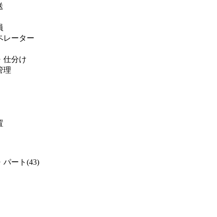
送
員
ペレーター
・仕分け
管理
置
パート(43)