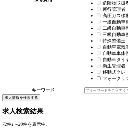
危険物取扱
運行管理者
高圧ガス移
一級自動車
二級自動車
三級自動車
特殊整備士
自動車電気
自動車車体
自動車タイ
衛生管理者
移動式クレ
フォークリフ
キーワード
求人情報を検索する
求人検索結果
72
件
1～20
件を表示中。