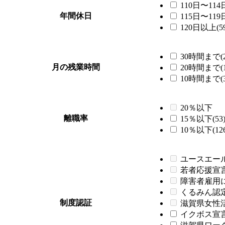
110日〜114日
年間休日
115日〜119日
120日以上(59
30時間まで(2
月の残業時間
20時間まで(1
10時間まで(3
20％以下
離職率
15％以下(53
10％以下(126
ユースエー
若者応援宣
障害者雇用
くるみん認
制度認証
滋賀県女性
イクボス宣言企