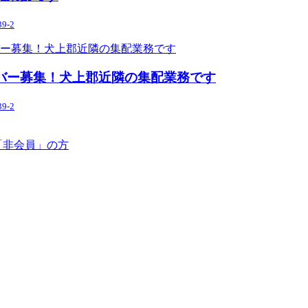
-2
イバー募集！犬上郡近隣の集配業務です
-2
「非会員」の方