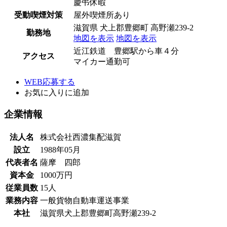
慶弔休暇
受動喫煙対策
屋外喫煙所あり
滋賀県 犬上郡豊郷町 高野瀬239-2
勤務地
地図を表示
地図を表示
近江鉄道 豊郷駅から車４分
アクセス
マイカー通勤可
WEB応募する
お気に入り
に追加
企業情報
法人名
株式会社西濃集配滋賀
設立
1988年05月
代表者名
薩摩 四郎
資本金
1000万円
従業員数
15人
業務内容
一般貨物自動車運送事業
本社
滋賀県犬上郡豊郷町高野瀬239-2