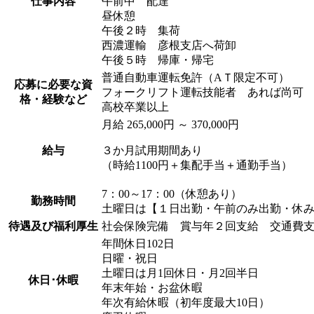
仕事内容
午前中 配達
昼休憩
午後２時 集荷
西濃運輸 彦根支店へ荷卸
午後５時 帰庫・帰宅
普通自動車運転免許（AＴ限定不可）
応募に必要な資
フォークリフト運転技能者 あれば尚可
格・経験など
高校卒業以上
月給 265,000円 ～ 370,000円
給与
３か月試用期間あり
（時給1100円＋集配手当＋通勤手当）
7：00～17：00（休憩あり）
勤務時間
土曜日は【１日出勤・午前のみ出勤・休
待遇及び福利厚生
社会保険完備 賞与年２回支給 交通費支
年間休日102日
日曜・祝日
土曜日は月1回休日・月2回半日
休日･休暇
年末年始・お盆休暇
年次有給休暇（初年度最大10日）