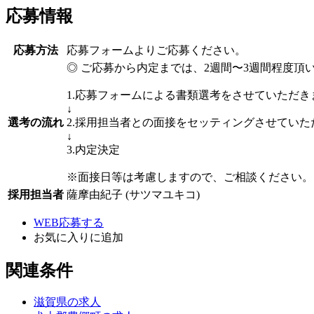
応募情報
応募方法
応募フォームよりご応募ください。
◎ ご応募から内定までは、2週間〜3週間程度頂
1.応募フォームによる書類選考をさせていただき
↓
選考の流れ
2.採用担当者との面接をセッティングさせていた
↓
3.内定決定
※面接日等は考慮しますので、ご相談ください。
採用担当者
薩摩由紀子 (サツマユキコ)
WEB応募する
お気に入り
に追加
関連条件
滋賀県の求人