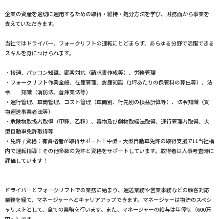
企業の資産を適切に運用するための取得・維持・処分方法を学び、財務面から事業を
支えていただきます。
当社ではドライバー、フォークリフトの運転にとどまらず、あらゆる分野で活躍できる
スキルを身につけられます。
・接遇、パソコン知識、顧客対応（請求書作成等）、労務管理
・フォークリフト作業全般、在庫管理、倉庫知識（1坪あたりの保管料の算出等）、法
令 知識（消防法、倉庫業法等）
・運行管理、車両管理、コスト管理（車両別、行先別の損益計算等）、法令知識（貨
物運送事業者法等）
・危険物取扱者取得（甲種、乙種）、毒物及び劇物取締法取得、運行管理者取得、大
型自動車免許取得等
・免許 / 資格：有資格者が取得サポート！中型・大型自動車免許の取得支援では当社構
内で運転指導！その他多数の免許と資格をサポートしています。取得者は人事考査時に
評価しています！
ドライバーとフォークリフトでの業務に始まり、運送業務や営業事務などの顧客対応
業務を経て、マネージャーへとキャリアアップできます。マネージャーは物流のスペシ
ャリストとして、全ての業務を行います。また、マネージャーの給与は年俸制（600万