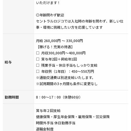
いただけます！
◎年齢問わず歓迎
セントラルロジコでは入社時の年齢を問わず、新しい仕
事・環境に挑戦したい方を応援しています
月給 260,000円 ～ 330,000円
【稼げる！充実の待遇】
□ 月収300,000円～400,000円
□ 賞与年2回＋昇給年1回
給与
□ 残業手当・休日手当もしっかり支給
□ 年収例（1年目）：450～550万円
※通勤交通費は別途支給いたします。
※試用期間の3ヶ月間も条件に変更なし
勤務時間
8：00〜17：00（休憩60分）
賞与年２回支給
健康保険・厚生年金保険・雇用保険・労災保険
時間外手当 休日勤務手当
退職金制度