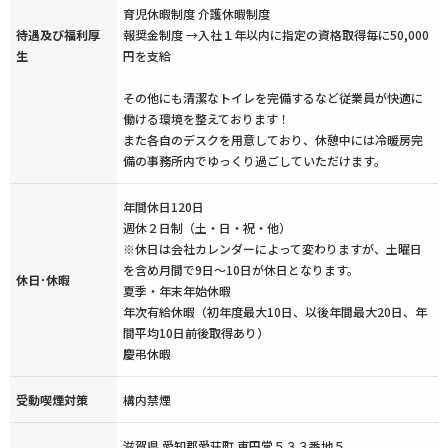
育児休暇制度 介護休暇制度
待遇及び福利厚
報奨金制度 →入社１年以内に指定の資格取得毎に50,000
生
円を支給
その他にも清潔なトイレを完備するなど従業員が快適に
働ける環境を整えております！
また各自のデスクを用意しており、休憩中には冷暖房完
備の事務所内でゆっくり過ごしていただけます。
年間休日120日
週休２日制（土・日・祝・他）
※休日は会社カレンダーによって変わりますが、土曜日
を含め月間で9日～10日が休日となります。
休日･休暇
夏季・年末年始休暇
年次有給休暇（初年度最大10日、以後年間最大20日、年
間平均10日前後取得あり）
慶弔休暇
受動喫煙対策
構内禁煙
滋賀県 愛知郡愛荘町 東円堂５３３番地５