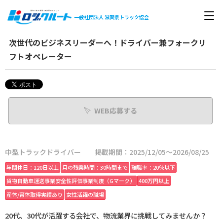
一般社団法人
滋賀県トラック協会
次世代のビジネスリーダーへ！ドライバー兼フォークリ
フトオペレーター
WEB応募する
中型トラックドライバー
掲載期間：2025/12/05～2026/08/25
年間休日：120日以上
月の残業時間：30時間まで
離職率：20％以下
貨物自動車運送事業安全性評価事業制度（Gマーク）
400万円以上
産休/育休取得実績あり
女性活躍の職場
20代、30代が活躍する会社で、物流業界に挑戦してみませんか？