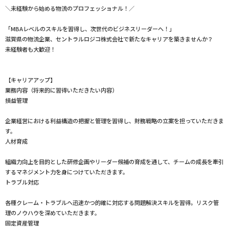
＼未経験から始める物流のプロフェッショナル！／
「MBAレベルのスキルを習得し、次世代のビジネスリーダーへ！」
滋賀県の物流企業、セントラルロジコ株式会社で新たなキャリアを築きませんか？
未経験者も大歓迎！
【キャリアアップ】
業務内容（将来的に習得いただきたい内容）
損益管理
企業経営における利益構造の把握と管理を習得し、財務戦略の立案を担っていただきま
す。
人材育成
組織力向上を目的とした研修企画やリーダー候補の育成を通して、チームの成長を牽引
するマネジメント力を身につけていただきます。
トラブル対応
各種クレーム・トラブルへ迅速かつ的確に対応する問題解決スキルを習得。リスク管
理のノウハウを深めていただきます。
固定資産管理