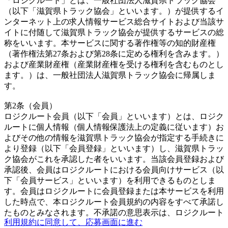
「ロジクルート」とは、一般社団法人滋賀県トラック協会
（以下「滋賀県トラック協会」といいます。）が提供するイ
ンターネット上の求人情報サービス総合サイトおよび当該サ
イトに付随して滋賀県トラック協会が提供するサービスの総
称をいいます。本サービスに関する著作権等の知的財産権
（著作権法第27条および第28条に定める権利を含みます。）
および産業財産権（産業財産権を受ける権利を含むものとし
ます。）は、一般社団法人滋賀県トラック協会に帰属しま
す。
第2条（会員）
ロジクルート会員（以下「会員」といいます）とは、ロジク
ルートに個人情報（個人情報保護法上の定義に従います）お
よびその他の情報を滋賀県トラック協会が指定する手続きに
より登録（以下「会員登録」といいます）し、滋賀県トラッ
ク協会がこれを承認した者をいいます。当該会員登録および
承認後、会員はロジクルートにおける会員向けサービス（以
下「会員サービス」といいます）を利用できるものとしま
す。会員はロジクルートに会員登録または本サービスを利用
した時点で、本ロジクルート会員規約の内容をすべて承諾し
たものとみなされます。不承諾の意思表示は、ロジクルート
利用規約に同意して、応募画面に進む
への会員登録しないことをもってのみ認められるものとしま