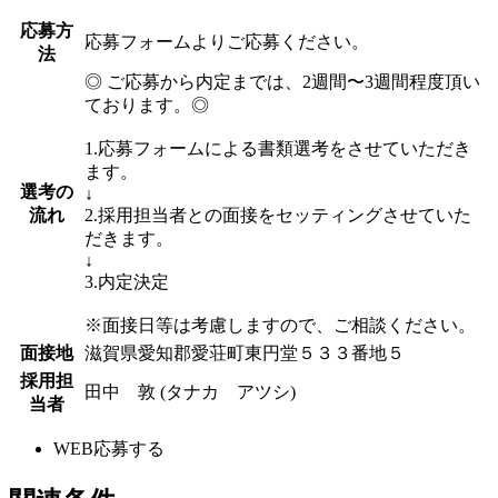
応募方
応募フォームよりご応募ください。
法
◎ ご応募から内定までは、2週間〜3週間程度頂い
ております。◎
1.応募フォームによる書類選考をさせていただき
ます。
選考の
↓
流れ
2.採用担当者との面接をセッティングさせていた
だきます。
↓
3.内定決定
※面接日等は考慮しますので、ご相談ください。
面接地
滋賀県愛知郡愛荘町東円堂５３３番地５
採用担
田中 敦 (タナカ アツシ)
当者
WEB応募する