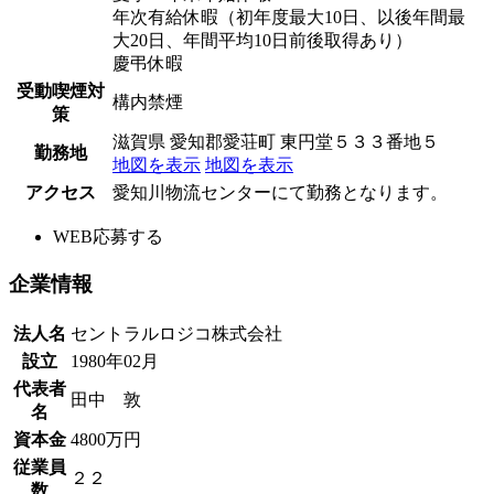
年次有給休暇（初年度最大10日、以後年間最
大20日、年間平均10日前後取得あり）
慶弔休暇
受動喫煙対
構内禁煙
策
滋賀県 愛知郡愛荘町 東円堂５３３番地５
勤務地
地図を表示
地図を表示
アクセス
愛知川物流センターにて勤務となります。
WEB応募する
企業情報
法人名
セントラルロジコ株式会社
設立
1980年02月
代表者
田中 敦
名
資本金
4800万円
従業員
２２
数