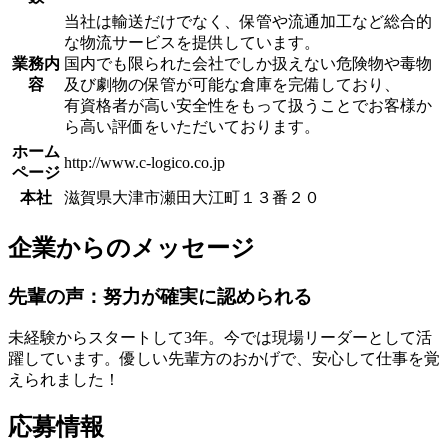
当社は輸送だけでなく、保管や流通加工など総合的
な物流サービスを提供しています。
業務内
国内でも限られた会社でしか扱えない危険物や毒物
容
及び劇物の保管が可能な倉庫を完備しており、
有資格者が高い安全性をもって扱うことでお客様か
ら高い評価をいただいております。
ホーム
http://www.c-logico.co.jp
ページ
本社
滋賀県大津市瀬田大江町１３番２０
企業からのメッセージ
先輩の声：努力が確実に認められる
未経験からスタートして3年。今では現場リーダーとして活
躍しています。優しい先輩方のおかげで、安心して仕事を覚
えられました！
応募情報