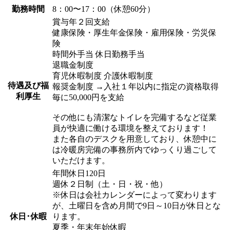
勤務時間
8：00〜17：00（休憩60分）
賞与年２回支給
健康保険・厚生年金保険・雇用保険・労災保
険
時間外手当 休日勤務手当
退職金制度
育児休暇制度 介護休暇制度
待遇及び福
報奨金制度 →入社１年以内に指定の資格取得
利厚生
毎に50,000円を支給
その他にも清潔なトイレを完備するなど従業
員が快適に働ける環境を整えております！
また各自のデスクを用意しており、休憩中に
は冷暖房完備の事務所内でゆっくり過ごして
いただけます。
年間休日120日
週休２日制（土・日・祝・他）
※休日は会社カレンダーによって変わります
が、土曜日を含め月間で9日～10日が休日とな
休日･休暇
ります。
夏季・年末年始休暇