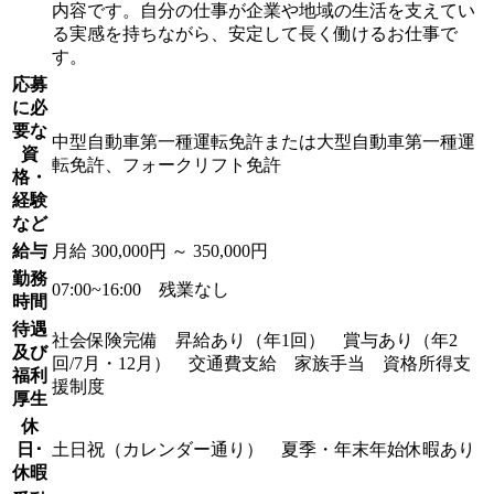
内容です。自分の仕事が企業や地域の生活を支えてい
る実感を持ちながら、安定して長く働けるお仕事で
す。
応募
に必
要な
中型自動車第一種運転免許または大型自動車第一種運
資
転免許、フォークリフト免許
格・
経験
など
給与
月給 300,000円 ～ 350,000円
勤務
07:00~16:00 残業なし
時間
待遇
社会保険完備 昇給あり（年1回） 賞与あり（年2
及び
回/7月・12月） 交通費支給 家族手当 資格所得支
福利
援制度
厚生
休
日･
土日祝（カレンダー通り） 夏季・年末年始休暇あり
休暇