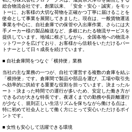
総合物流会社です。創業以来、「安全・安心・誠実」をモッ
トーに、お客様の大切な荷物を正確かつ丁寧に届けることを
使命として事業を展開してきました。現在は、一般貨物運送
事業を中心に、自社倉庫での保管や入出庫作業、さらには大
手メーカー様の製品輸送など、多岐にわたる物流サービスを
提供しています。地域に根ざしながら、全国各地への物流ネ
ットワークを広げており、お客様から信頼をいただけるパー
トナーとして日々成長を続けています。
■ 自社倉庫間をつなぐ「横持便」業務
当社の主な業務の一つが、自社で運営する複数の倉庫を結ぶ
「横持便」です。倉庫間で製品や部品を運び、工場や取引先
へ効率的に供給する重要な役割を担っています。決まったル
ート・決まった時間での運行が多いため、安定した働き方が
できるのが大きな特長です。夜遅くまでの勤務や長距離運行
が少なく、規則正しい生活リズムを保ちながら働ける点は、
特に初めて社会人として働く方にとって安心いただけるポイ
ントです。
■ 女性も安心して活躍できる環境