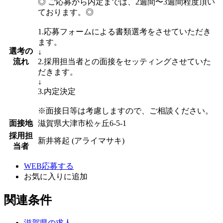
◎ ご応募から内定までは、2週間〜3週間程度頂い
ております。◎
1.応募フォームによる書類選考をさせていただき
ます。
選考の
↓
流れ
2.採用担当者との面接をセッティングさせていた
だきます。
↓
3.内定決定
※面接日等は考慮しますので、ご相談ください。
面接地
滋賀県大津市松ヶ丘6-5-1
採用担
新井将起 (アライマサキ)
当者
WEB応募する
お気に入り
に追加
関連条件
滋賀県の求人