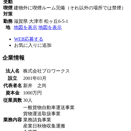
受動
喫煙
建物外に喫煙ルーム完備（それ以外の場所では禁煙）
対策
勤務
滋賀県 大津市 松ヶ丘6-5-1
地
地図を表示
地図を表示
WEB応募する
お気に入り
に追加
企業情報
法人名
株式会社プロワークス
設立
2001年03月
代表者名
新井 之尚
資本金
1000万円
従業員数
30人
一般貨物自動車運送事業
貨物運送取扱事業
業務内容
業務請負事業
産業日秋物収集運搬