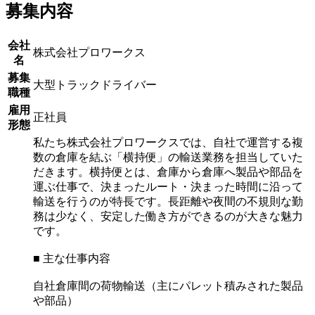
募集内容
会社
株式会社プロワークス
名
募集
大型トラックドライバー
職種
雇用
正社員
形態
私たち株式会社プロワークスでは、自社で運営する複
数の倉庫を結ぶ「横持便」の輸送業務を担当していた
だきます。横持便とは、倉庫から倉庫へ製品や部品を
運ぶ仕事で、決まったルート・決まった時間に沿って
輸送を行うのが特長です。長距離や夜間の不規則な勤
務は少なく、安定した働き方ができるのが大きな魅力
です。
■ 主な仕事内容
自社倉庫間の荷物輸送（主にパレット積みされた製品
や部品）