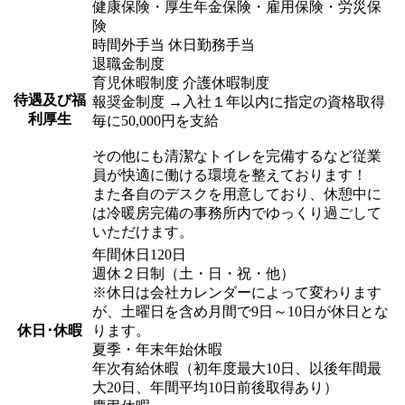
健康保険・厚生年金保険・雇用保険・労災保
険
時間外手当 休日勤務手当
退職金制度
育児休暇制度 介護休暇制度
待遇及び福
報奨金制度 →入社１年以内に指定の資格取得
利厚生
毎に50,000円を支給
その他にも清潔なトイレを完備するなど従業
員が快適に働ける環境を整えております！
また各自のデスクを用意しており、休憩中に
は冷暖房完備の事務所内でゆっくり過ごして
いただけます。
年間休日120日
週休２日制（土・日・祝・他）
※休日は会社カレンダーによって変わります
が、土曜日を含め月間で9日～10日が休日とな
休日･休暇
ります。
夏季・年末年始休暇
年次有給休暇（初年度最大10日、以後年間最
大20日、年間平均10日前後取得あり）