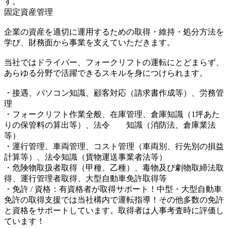
す。
固定資産管理
企業の資産を適切に運用するための取得・維持・処分方法を
学び、財務面から事業を支えていただきます。
当社ではドライバー、フォークリフトの運転にとどまらず、
あらゆる分野で活躍できるスキルを身につけられます。
・接遇、パソコン知識、顧客対応（請求書作成等）、労務管
理
・フォークリフト作業全般、在庫管理、倉庫知識（1坪あた
りの保管料の算出等）、法令 知識（消防法、倉庫業法
等）
・運行管理、車両管理、コスト管理（車両別、行先別の損益
計算等）、法令知識（貨物運送事業者法等）
・危険物取扱者取得（甲種、乙種）、毒物及び劇物取締法取
得、運行管理者取得、大型自動車免許取得等
・免許 / 資格：有資格者が取得サポート！中型・大型自動車
免許の取得支援では当社構内で運転指導！その他多数の免許
と資格をサポートしています。取得者は人事考査時に評価し
ています！