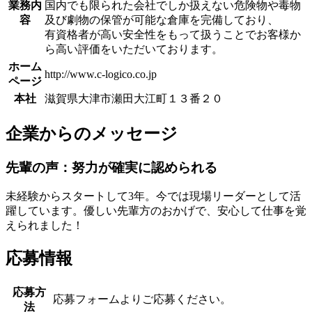
業務内
国内でも限られた会社でしか扱えない危険物や毒物
容
及び劇物の保管が可能な倉庫を完備しており、
有資格者が高い安全性をもって扱うことでお客様か
ら高い評価をいただいております。
ホーム
http://www.c-logico.co.jp
ページ
本社
滋賀県大津市瀬田大江町１３番２０
企業からのメッセージ
先輩の声：努力が確実に認められる
未経験からスタートして3年。今では現場リーダーとして活
躍しています。優しい先輩方のおかげで、安心して仕事を覚
えられました！
応募情報
応募方
応募フォームよりご応募ください。
法