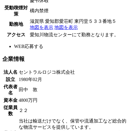
慶弔休暇
受動喫煙対
構内禁煙
策
滋賀県 愛知郡愛荘町 東円堂５３３番地５
勤務地
地図を表示
地図を表示
アクセス
愛知川物流センターにて勤務となります。
WEB応募する
企業情報
法人名
セントラルロジコ株式会社
設立
1980年02月
代表者
田中 敦
名
資本金
4800万円
従業員
２２
数
当社は輸送だけでなく、保管や流通加工など総合的
な物流サービスを提供しています。