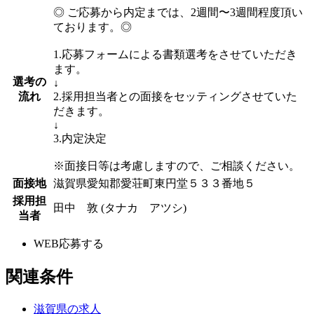
◎ ご応募から内定までは、2週間〜3週間程度頂い
ております。◎
1.応募フォームによる書類選考をさせていただき
ます。
選考の
↓
流れ
2.採用担当者との面接をセッティングさせていた
だきます。
↓
3.内定決定
※面接日等は考慮しますので、ご相談ください。
面接地
滋賀県愛知郡愛荘町東円堂５３３番地５
採用担
田中 敦 (タナカ アツシ)
当者
WEB応募する
関連条件
滋賀県の求人