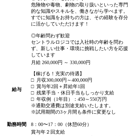
危険物や毒物、劇物の取り扱いといった専門
的な知識やスキルを、働きながら学べます。
すでに知識をお持ちの方は、その経験を存分
に活かしていただけます！
◎年齢問わず歓迎
セントラルロジコでは入社時の年齢を問わ
ず、新しい仕事・環境に挑戦したい方を応援
しています
月給 260,000円 ～ 330,000円
【稼げる！充実の待遇】
□ 月収300,000円～400,000円
□ 賞与年2回＋昇給年1回
給与
□ 残業手当・休日手当もしっかり支給
□ 年収例（1年目）：450～550万円
※通勤交通費は別途支給いたします。
※試用期間の3ヶ月間も条件に変更なし
勤務時間
8：00〜17：00（休憩60分）
賞与年２回支給