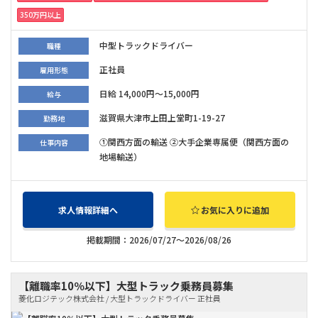
350万円以上
中型トラックドライバー
職種
正社員
雇用形態
日給 14,000円～15,000円
給与
滋賀県大津市上田上堂町1-19-27
勤務地
①関西方面の輸送 ②大手企業専属便（関西方面の
仕事内容
地場輸送）
求人情報詳細へ
お気に入りに追加
掲載期間：2026/07/27～2026/08/26
【離職率10％以下】大型トラック乗務員募集
菱化ロジテック株式会社 / 大型トラックドライバー 正社員