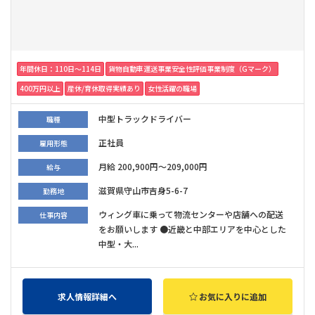
年間休日：110日〜114日
貨物自動車運送事業安全性評価事業制度（Gマーク）
400万円以上
産休/育休取得実績あり
女性活躍の職場
中型トラックドライバー
職種
正社員
雇用形態
月給 200,900円～209,000円
給与
滋賀県守山市吉身5-6-7
勤務地
ウィング車に乗って物流センターや店舗への配送
仕事内容
をお願いします ●近畿と中部エリアを中心とした
中型・大...
求人情報詳細へ
お気に入りに追加