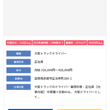
年間休日：120日以上
月の残業時間：30時間まで
離職率：15％以下
400万円以上
大型トラックドライバー
職種
正社員
雇用形態
月給 320,000円～420,000円
給与
滋賀県彦根市正法寺町260-1
勤務地
大型トラックのドライバー 雇用形態：正社員 【仕
仕事内容
事内容】 中距離×日勤のみ。 大型ドライバーとし
て...