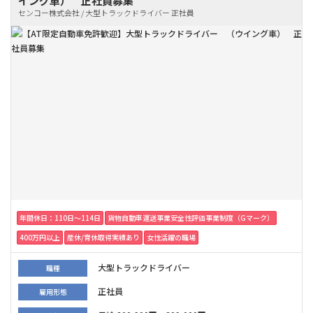
イング車） 正社員募集
センコー株式会社 / 大型トラックドライバー 正社員
年間休日：110日〜114日
貨物自動車運送事業安全性評価事業制度（Gマーク）
400万円以上
産休/育休取得実績あり
女性活躍の職場
大型トラックドライバー
職種
正社員
雇用形態