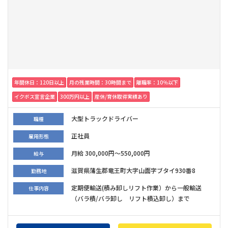
年間休日：120日以上
月の残業時間：30時間まで
離職率：10％以下
イクボス宣言企業
300万円以上
産休/育休取得実績あり
大型トラックドライバー
職種
正社員
雇用形態
月給 300,000円～550,000円
給与
滋賀県蒲生郡竜王町大字山面字ブタイ930番8
勤務地
定期便輸送(積み卸しリフト作業）から一般輸送
仕事内容
（バラ積/バラ卸し リフト積込卸し）まで