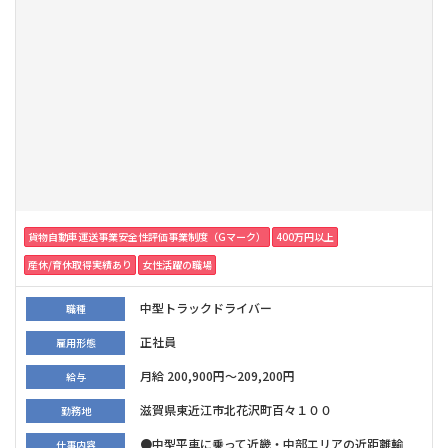
貨物自動車運送事業安全性評価事業制度（Gマーク）
400万円以上
産休/育休取得実績あり
女性活躍の職場
中型トラックドライバー
職種
正社員
雇用形態
月給 200,900円～209,200円
給与
滋賀県東近江市北花沢町百々１００
勤務地
●中型平車に乗って近畿・中部エリアの近距離輸
仕事内容