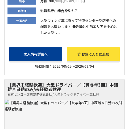
月給 200,900円～209,000円
給与
滋賀県守山市吉身5-6-7
勤務地
大型ウィング車に乗って物流センターや店舗への
仕事内容
配送をお願いします ●近畿と中部エリアを中心と
した大型ウ...
求人情報詳細へ
お気に入りに追加
掲載期間：2026/08/05～2026/09/04
【業界未経験歓迎】大型ドライバー／【賞与年3回】中距
離×日勤のみ/未経験者歓迎
滋賀センコー運輸整備株式会社 / 大型トラックドライバー 正社員