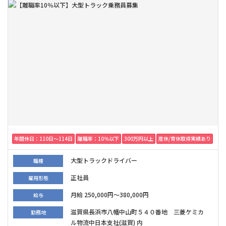
年間休日：110日〜114日
離職率：10％以下
300万円以上
産休/育休取得実績あり
大型トラックドライバー
職種
正社員
雇用形態
月給 250,000円～380,000円
給与
滋賀県長浜市八幡中山町５４０番地 三菱ケミカ
勤務地
ル物流中日本支社(滋賀) 内