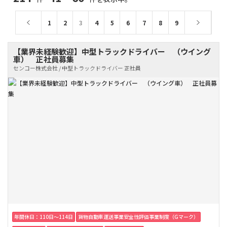
1
2
3
4
5
6
7
8
9
【業界未経験歓迎】中型トラックドライバー （ウイング
車） 正社員募集
センコー株式会社 / 中型トラックドライバー 正社員
年間休日：110日〜114日
貨物自動車運送事業安全性評価事業制度（Gマーク）