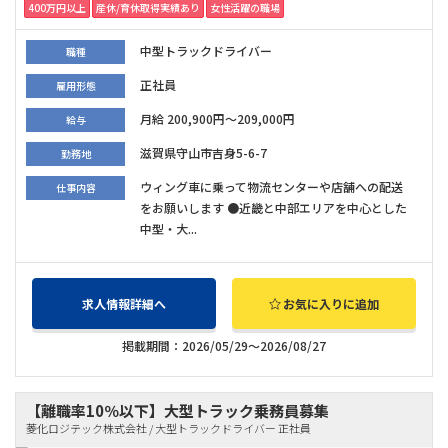
400万円以上
産休/育休取得実績あり
女性活躍の職場
中型トラックドライバー
職種
正社員
雇用形態
月給 200,900円～209,000円
給与
滋賀県守山市吉身5-6-7
勤務地
ウィング車に乗って物流センターや店舗への配送
仕事内容
をお願いします ●近畿と中部エリアを中心とした
中型・大...
求人情報詳細へ
お気に入りに追加
掲載期間：2026/05/29～2026/08/27
【離職率10％以下】大型トラック乗務員募集
菱化ロジテック株式会社 / 大型トラックドライバー 正社員