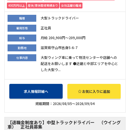
400万円以上
産休/育休取得実績あり
女性活躍の職場
大型トラックドライバー
職種
正社員
雇用形態
月給 200,900円～209,000円
給与
滋賀県守山市吉身5-6-7
勤務地
大型ウィング車に乗って物流センターや店舗への
仕事内容
配送をお願いします ●近畿と中部エリアを中心と
した大型ウ...
求人情報詳細へ
お気に入りに追加
掲載期間：2026/08/05～2026/09/04
【退職金制度あり】中型トラックドライバー （ウイング
車） 正社員募集