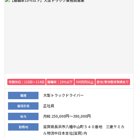
年間休日：110日〜114日
離職率：10％以下
300万円以上
産休/育休取得実績あり
大型トラックドライバー
職種
正社員
雇用形態
月給 250,000円～380,000円
給与
滋賀県長浜市八幡中山町５４０番地 三菱ケミカ
勤務地
ル物流中日本支社(滋賀) 内