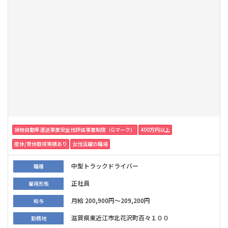
貨物自動車運送事業安全性評価事業制度（Gマーク）
400万円以上
産休/育休取得実績あり
女性活躍の職場
中型トラックドライバー
職種
正社員
雇用形態
月給 200,900円～209,200円
給与
滋賀県東近江市北花沢町百々１００
勤務地