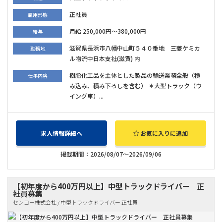
正社員
雇用形態
月給 250,000円～380,000円
給与
滋賀県長浜市八幡中山町５４０番地 三菱ケミカ
勤務地
ル物流中日本支社(滋賀) 内
樹脂化工品を主体とした製品の輸送業務全般（積
仕事内容
み込み、積み下ろしを含む） ＊大型トラック（ウ
イング車）...
求人情報詳細へ
お気に入りに追加
掲載期間：2026/08/07～2026/09/06
【初年度から400万円以上】中型トラックドライバー 正
社員募集
センコー株式会社 / 中型トラックドライバー 正社員