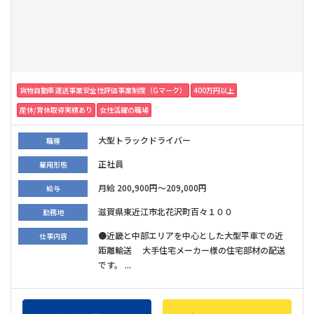
貨物自動車運送事業安全性評価事業制度（Gマーク）
400万円以上
産休/育休取得実績あり
女性活躍の職場
大型トラックドライバー
職種
正社員
雇用形態
月給 200,900円～209,000円
給与
滋賀県東近江市北花沢町百々１００
勤務地
●近畿と中部エリアを中心とした大型平車での近
仕事内容
距離輸送 大手住宅メーカー様の住宅部材の配送
です。 ...