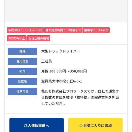
年間休日：115日〜119日
月の残業時間：10時間まで
離職率：10％以下
300万円以上
女性活躍の職場
大型トラックドライバー
職種
正社員
雇用形態
月給 300,000円～350,000円
給与
滋賀県大津市松ヶ丘6-5-1
勤務地
私たち株式会社プロワークスでは、自社で運営す
仕事内容
る複数の倉庫を結ぶ「横持便」の輸送業務を担当
していただき...
求人情報詳細へ
お気に入りに追加