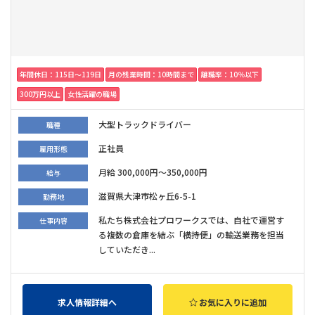
年間休日：115日〜119日
月の残業時間：10時間まで
離職率：10％以下
300万円以上
女性活躍の職場
大型トラックドライバー
職種
正社員
雇用形態
月給 300,000円～350,000円
給与
滋賀県大津市松ヶ丘6-5-1
勤務地
私たち株式会社プロワークスでは、自社で運営す
仕事内容
る複数の倉庫を結ぶ「横持便」の輸送業務を担当
していただき...
求人情報詳細へ
お気に入りに追加