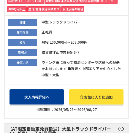
年間休日：110日〜114日
貨物自動車運送事業安全性評価事業制度（Gマーク）
400万円以上
産休/育休取得実績あり
女性活躍の職場
中型トラックドライバー
職種
正社員
雇用形態
月給 200,900円～209,000円
給与
滋賀県守山市吉身5-6-7
勤務地
ウィング車に乗って物流センターや店舗への配送
仕事内容
をお願いします ●近畿と中部エリアを中心とした
中型・大型...
求人情報詳細へ
お気に入りに追加
掲載期間：2026/05/29～2026/08/27
【AT限定自動車免許歓迎】大型トラックドライバー （ウ