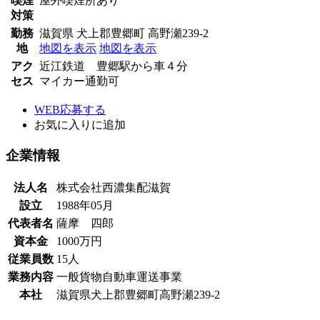
喫煙
屋外喫煙所あり
対策
勤務
滋賀県 犬上郡豊郷町 高野瀬239-2
地
地図を表示
地図を表示
アク
近江鉄道 豊郷駅から車４分
セス
マイカー通勤可
WEB応募する
お気に入り
に追加
企業情報
法人名
株式会社西濃集配滋賀
設立
1988年05月
代表者名
薩摩 四郎
資本金
1000万円
従業員数
15人
業務内容
一般貨物自動車運送事業
本社
滋賀県犬上郡豊郷町高野瀬239-2