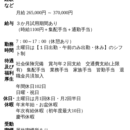
など
月給 265,000円 ～ 370,000円
給与
３か月試用期間あり
（時給1100円＋集配手当＋通勤手当）
7：00～17：00（休憩あり）
勤務
土曜日は【１日出勤・午前のみ出勤・休み】のシフ
時間
ト制
待遇
社会保険完備 賞与年２回支給 交通費支給(上限
及び
有) 集配手当 業務手当 家族手当 皆勤手当 退
福利
職金共済加入
厚生
年間休日102日
日曜・祝日
休日･
土曜日は月1回休日・月2回半日
休暇
年末年始・お盆休暇
年次有給休暇（初年度最大10日）
慶弔休暇
受動