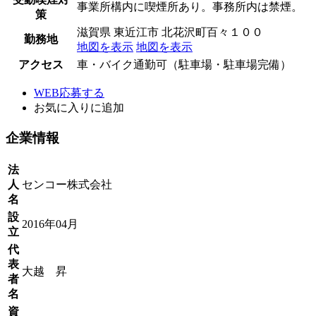
事業所構内に喫煙所あり。事務所内は禁煙。
策
滋賀県 東近江市 北花沢町百々１００
勤務地
地図を表示
地図を表示
アクセス
車・バイク通勤可（駐車場・駐車場完備）
WEB応募する
お気に入り
に追加
企業情報
法
人
センコー株式会社
名
設
2016年04月
立
代
表
大越 昇
者
名
資