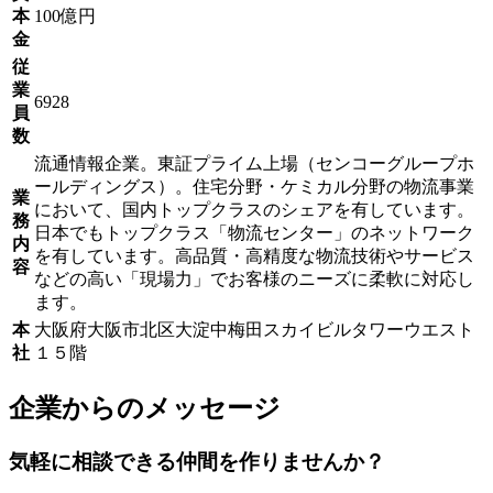
本
100億円
金
従
業
6928
員
数
流通情報企業。東証プライム上場（センコーグループホ
ールディングス）。住宅分野・ケミカル分野の物流事業
業
において、国内トップクラスのシェアを有しています。
務
日本でもトップクラス「物流センター」のネットワーク
内
を有しています。高品質・高精度な物流技術やサービス
容
などの高い「現場力」でお客様のニーズに柔軟に対応し
ます。
本
大阪府大阪市北区大淀中梅田スカイビルタワーウエスト
社
１５階
企業からのメッセージ
気軽に相談できる仲間を作りませんか？