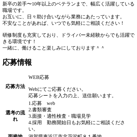
新卒の若手〜10年以上のベテランまで、幅広く活躍している
職場です。
お互いに、日々助け合いながら業務にあたっています。
不安なことがあれば、いつでも気軽にご相談ください！
研修制度も充実しており、ドライバー未経験からでも活躍で
きる環境です！
一緒に、働けること楽しみにしております＾＾
応募情報
WEB応募
応募方法
Webにてご応募ください。
応募シートを入力の上、送信願います。
1.応募 web
2.書類審査
選考の流
3.面接・適性検査・職場見学
れ
4.採用 勤務開始日もお気軽にご相談くださ
い。
面接地
滋賀県東近江市北花沢町８１番地