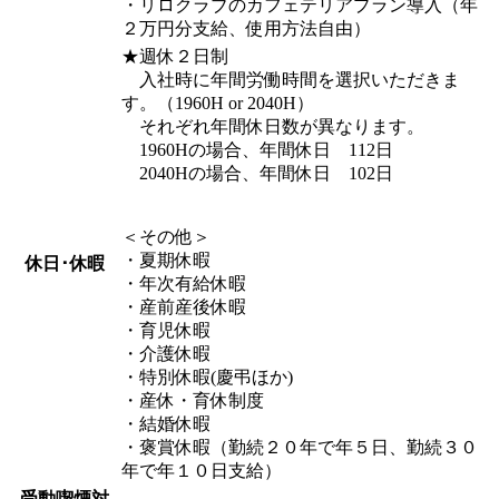
・リロクラブのカフェテリアプラン導入（年
２万円分支給、使用方法自由）
★週休２日制
入社時に年間労働時間を選択いただきま
す。（1960H or 2040H）
それぞれ年間休日数が異なります。
1960Hの場合、年間休日 112日
2040Hの場合、年間休日 102日
＜その他＞
・夏期休暇
休日･休暇
・年次有給休暇
・産前産後休暇
・育児休暇
・介護休暇
・特別休暇(慶弔ほか)
・産休・育休制度
・結婚休暇
・褒賞休暇（勤続２０年で年５日、勤続３０
年で年１０日支給）
受動喫煙対