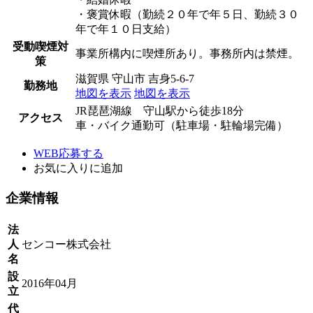
・褒賞休暇（勤続２０年で年５日、勤続３０
年で年１０日支給）
受動喫煙対
事業所構内に喫煙所あり。事務所内は禁煙。
策
滋賀県 守山市 吉身5-6-7
勤務地
地図を表示
地図を表示
JR琵琶湖線 守山駅から徒歩18分
アクセス
車・バイク通勤可（駐車場・駐輪場完備）
WEB応募する
お気に入り
に追加
企業情報
法
人
センコー株式会社
名
設
2016年04月
立
代