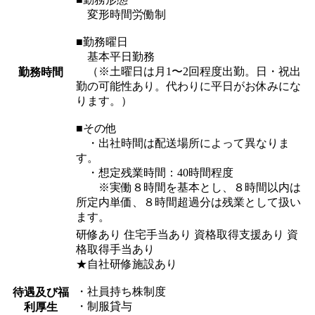
変形時間労働制
■勤務曜日
基本平日勤務
（※土曜日は月1〜2回程度出勤。日・祝出
勤務時間
勤の可能性あり。代わりに平日がお休みにな
ります。）
■その他
・出社時間は配送場所によって異なりま
す。
・想定残業時間：40時間程度
※実働８時間を基本とし、８時間以内は
所定内単価、８時間超過分は残業として扱い
ます。
研修あり 住宅手当あり 資格取得支援あり 資
格取得手当あり
★自社研修施設あり
・社員持ち株制度
待遇及び福
・制服貸与
利厚生