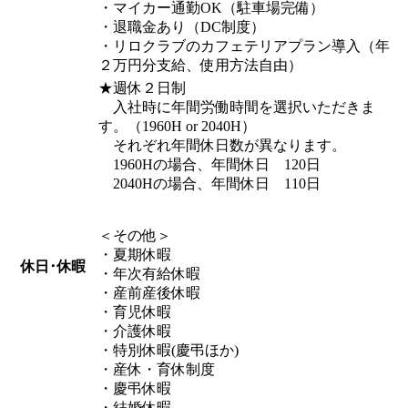
・マイカー通勤OK（駐車場完備）
・退職金あり（DC制度）
・リロクラブのカフェテリアプラン導入（年
２万円分支給、使用方法自由）
★週休２日制
入社時に年間労働時間を選択いただきま
す。（1960H or 2040H）
それぞれ年間休日数が異なります。
1960Hの場合、年間休日 120日
2040Hの場合、年間休日 110日
＜その他＞
・夏期休暇
休日･休暇
・年次有給休暇
・産前産後休暇
・育児休暇
・介護休暇
・特別休暇(慶弔ほか)
・産休・育休制度
・慶弔休暇
・結婚休暇