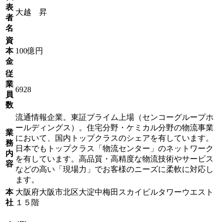
表
大越 昇
者
名
資
本
100億円
金
従
業
6928
員
数
流通情報企業。東証プライム上場（センコーグループホ
ールディングス）。住宅分野・ケミカル分野の物流事業
業
において、国内トップクラスのシェアを有しています。
務
日本でもトップクラス「物流センター」のネットワーク
内
を有しています。高品質・高精度な物流技術やサービス
容
などの高い「現場力」でお客様のニーズに柔軟に対応し
ます。
本
大阪府大阪市北区大淀中梅田スカイビルタワーウエスト
社
１５階