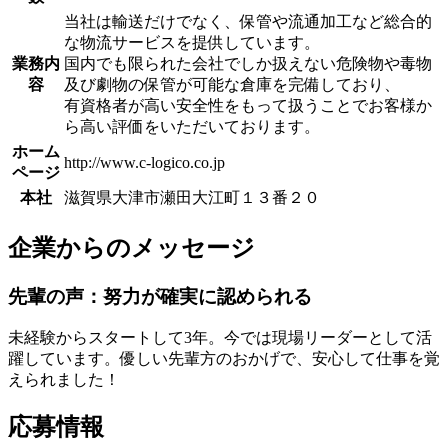
当社は輸送だけでなく、保管や流通加工など総合的
な物流サービスを提供しています。
業務内
国内でも限られた会社でしか扱えない危険物や毒物
容
及び劇物の保管が可能な倉庫を完備しており、
有資格者が高い安全性をもって扱うことでお客様か
ら高い評価をいただいております。
ホーム
http://www.c-logico.co.jp
ページ
本社
滋賀県大津市瀬田大江町１３番２０
企業からのメッセージ
先輩の声：努力が確実に認められる
未経験からスタートして3年。今では現場リーダーとして活
躍しています。優しい先輩方のおかげで、安心して仕事を覚
えられました！
応募情報