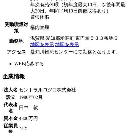
年次有給休暇（初年度最大10日、以後年間最
大20日、年間平均10日前後取得あり）
慶弔休暇
受動喫煙対
構内禁煙
策
滋賀県 愛知郡愛荘町 東円堂５３３番地５
勤務地
地図を表示
地図を表示
アクセス
愛知川物流センターにて勤務となります。
WEB応募する
企業情報
法人名
セントラルロジコ株式会社
設立
1980年02月
代表者
田中 敦
名
資本金
4800万円
従業員
２２
数