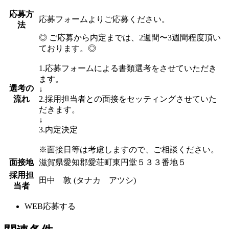
応募方
応募フォームよりご応募ください。
法
◎ ご応募から内定までは、2週間〜3週間程度頂い
ております。◎
1.応募フォームによる書類選考をさせていただき
ます。
選考の
↓
流れ
2.採用担当者との面接をセッティングさせていた
だきます。
↓
3.内定決定
※面接日等は考慮しますので、ご相談ください。
面接地
滋賀県愛知郡愛荘町東円堂５３３番地５
採用担
田中 敦 (タナカ アツシ)
当者
WEB応募する