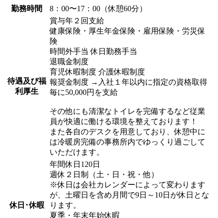
勤務時間
8：00〜17：00（休憩60分）
賞与年２回支給
健康保険・厚生年金保険・雇用保険・労災保
険
時間外手当 休日勤務手当
退職金制度
育児休暇制度 介護休暇制度
待遇及び福
報奨金制度 →入社１年以内に指定の資格取得
利厚生
毎に50,000円を支給
その他にも清潔なトイレを完備するなど従業
員が快適に働ける環境を整えております！
また各自のデスクを用意しており、休憩中に
は冷暖房完備の事務所内でゆっくり過ごして
いただけます。
年間休日120日
週休２日制（土・日・祝・他）
※休日は会社カレンダーによって変わります
が、土曜日を含め月間で9日～10日が休日とな
休日･休暇
ります。
夏季・年末年始休暇