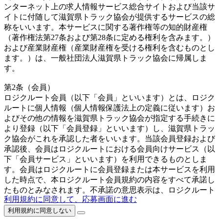
ンターネット上の求人情報サービス総合サイトおよび当該サ
イトに付随して滋賀県トラック協会が提供するサービスの総
称をいいます。本サービスに関する著作権等の知的財産権
（著作権法第27条および第28条に定める権利を含みます。）
および産業財産権（産業財産権を受ける権利を含むものとし
ます。）は、一般社団法人滋賀県トラック協会に帰属しま
す。
第2条（会員）
ロジクルート会員（以下「会員」といいます）とは、ロジク
ルートに個人情報（個人情報保護法上の定義に従います）お
よびその他の情報を滋賀県トラック協会が指定する手続きに
より登録（以下「会員登録」といいます）し、滋賀県トラッ
ク協会がこれを承認した者をいいます。当該会員登録および
承認後、会員はロジクルートにおける会員向けサービス（以
下「会員サービス」といいます）を利用できるものとしま
す。会員はロジクルートに会員登録または本サービスを利用
した時点で、本ロジクルート会員規約の内容をすべて承諾し
たものとみなされます。不承諾の意思表示は、ロジクルート
利用規約に同意して、応募画面に進む
への会員登録しないことをもってのみ認められるものとしま
す。
利用規約に同意しない