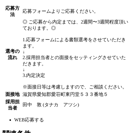
応募方
応募フォームよりご応募ください。
法
◎ ご応募から内定までは、2週間〜3週間程度頂い
ております。◎
1.応募フォームによる書類選考をさせていただき
ます。
選考の
↓
流れ
2.採用担当者との面接をセッティングさせていた
だきます。
↓
3.内定決定
※面接日等は考慮しますので、ご相談ください。
面接地
滋賀県愛知郡愛荘町東円堂５３３番地５
採用担
田中 敦 (タナカ アツシ)
当者
WEB応募する