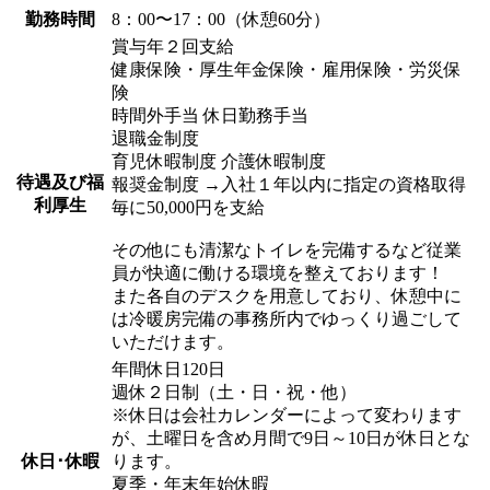
勤務時間
8：00〜17：00（休憩60分）
賞与年２回支給
健康保険・厚生年金保険・雇用保険・労災保
険
時間外手当 休日勤務手当
退職金制度
育児休暇制度 介護休暇制度
待遇及び福
報奨金制度 →入社１年以内に指定の資格取得
利厚生
毎に50,000円を支給
その他にも清潔なトイレを完備するなど従業
員が快適に働ける環境を整えております！
また各自のデスクを用意しており、休憩中に
は冷暖房完備の事務所内でゆっくり過ごして
いただけます。
年間休日120日
週休２日制（土・日・祝・他）
※休日は会社カレンダーによって変わります
が、土曜日を含め月間で9日～10日が休日とな
休日･休暇
ります。
夏季・年末年始休暇