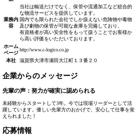
当社は輸送だけでなく、保管や流通加工など総合的
な物流サービスを提供しています。
業務内
国内でも限られた会社でしか扱えない危険物や毒物
容
及び劇物の保管が可能な倉庫を完備しており、
有資格者が高い安全性をもって扱うことでお客様か
ら高い評価をいただいております。
ホーム
http://www.c-logico.co.jp
ページ
本社
滋賀県大津市瀬田大江町１３番２０
企業からのメッセージ
先輩の声：努力が確実に認められる
未経験からスタートして3年。今では現場リーダーとして活
躍しています。優しい先輩方のおかげで、安心して仕事を覚
えられました！
応募情報