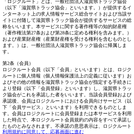
「ロジクルート」とは、一般社団法人滋賀県トラック協会
（以下「滋賀県トラック協会」といいます。）が提供するイ
ンターネット上の求人情報サービス総合サイトおよび当該サ
イトに付随して滋賀県トラック協会が提供するサービスの総
称をいいます。本サービスに関する著作権等の知的財産権
（著作権法第27条および第28条に定める権利を含みます。）
および産業財産権（産業財産権を受ける権利を含むものとし
ます。）は、一般社団法人滋賀県トラック協会に帰属しま
す。
第2条（会員）
ロジクルート会員（以下「会員」といいます）とは、ロジク
ルートに個人情報（個人情報保護法上の定義に従います）お
よびその他の情報を滋賀県トラック協会が指定する手続きに
より登録（以下「会員登録」といいます）し、滋賀県トラッ
ク協会がこれを承認した者をいいます。当該会員登録および
承認後、会員はロジクルートにおける会員向けサービス（以
下「会員サービス」といいます）を利用できるものとしま
す。会員はロジクルートに会員登録または本サービスを利用
した時点で、本ロジクルート会員規約の内容をすべて承諾し
たものとみなされます。不承諾の意思表示は、ロジクルート
利用規約に同意して、応募画面に進む
への会員登録しないことをもってのみ認められるものとしま