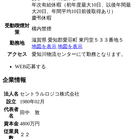
年次有給休暇（初年度最大10日、以後年間最
大20日、年間平均10日前後取得あり）
慶弔休暇
受動喫煙対
構内禁煙
策
滋賀県 愛知郡愛荘町 東円堂５３３番地５
勤務地
地図を表示
地図を表示
アクセス
愛知川物流センターにて勤務となります。
WEB応募する
企業情報
法人名
セントラルロジコ株式会社
設立
1980年02月
代表者
田中 敦
名
資本金
4800万円
従業員
２２
数